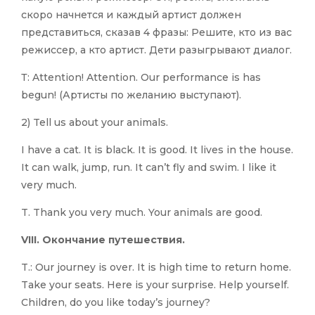
скоро начнется и каждый артист должен
представиться, сказав 4 фразы: Решите, кто из вас
режиссер, а кто артист. Дети разыгрывают диалог.
Т: Attention! Attention. Our performance is has
begun! (Артисты по желанию выступают).
2) Tell us about your animals.
I have a cat. It is black. It is good. It lives in the house.
It can walk, jump, run. It can’t fly and swim. I like it
very much.
T. Thank you very much. Your animals are good.
VIII. Окончание путешествия.
T.: Our journey is over. It is high time to return home.
Take your seats. Here is your surprise. Help yourself.
Children, do you like today’s journey?