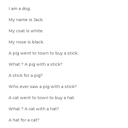
I am a dog.
My name is Jack.
My coat is white.
My nose is black.
A pig went to town to buy a stick.
What ? A pig with a stick?
A stick for a pig?
Who ever saw a pig with a stick?
A cat went to town to buy a hat.
What ? A cat with a hat?
A hat for a cat?