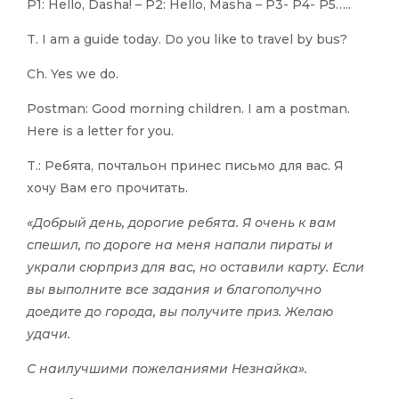
P1: Hello, Dasha! – P2: Hello, Masha – P3- P4- P5…..
T. I am a guide today. Do you like to travel by bus?
Ch. Yes we do.
Postman: Good morning children. I am a postman.
Here is a letter for you.
T.: Ребята, почтальон принес письмо для вас. Я
хочу Вам его прочитать.
«Добрый день, дорогие ребята. Я очень к вам
спешил, по дороге на меня напали пираты и
украли сюрприз для вас, но оставили карту. Если
вы выполните все задания и благополучно
доедите до города, вы получите приз. Желаю
удачи.
С наилучшими пожеланиями Незнайка».