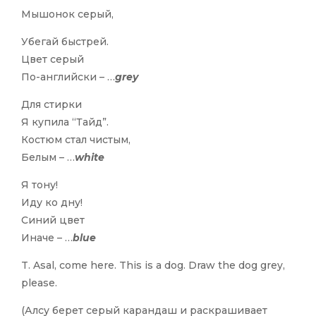
Мышонок серый,
Убегай быстрей.
Цвет серый
По-английски – …
grеy
Для стирки
Я купила “Тайд”.
Костюм стал чистым,
Белым – …
white
Я тону!
Иду ко дну!
Синий цвет
Иначе – …
blue
T. Asal, come here. This is a dog. Draw the dog grey,
please.
(Алсу берет серый карандаш и раскрашивает