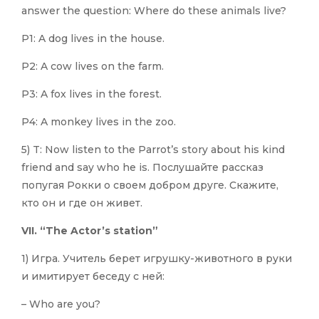
answer the question: Where do these animals live?
P1: A dog lives in the house.
P2: A cow lives on the farm.
P3: A fox lives in the forest.
P4: A monkey lives in the zoo.
5) T: Now listen to the Parrot’s story about his kind
friend and say who he is. Послушайте рассказ
попугая Рокки о своем добром друге. Скажите,
кто он и где он живет.
VII. “The Actor’s station”
1) Игра. Учитель берет игрушку-животного в руки
и имитирует беседу с ней:
– Who are you?