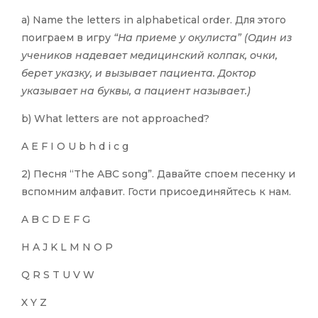
a) Name the letters in alphabetical order. Для этого
поиграем в игру
“На приеме у окулиста”
(Один из
учеников надевает медицинский колпак, очки,
берет указку, и вызывает пациента. Доктор
указывает на буквы, а пациент называет.)
b) What letters are not approached?
A E F I O U b h d i c g
2) Песня “The ABC song”. Давайте споем песенку и
вспомним алфавит. Гости присоединяйтесь к нам.
A B C D E F G
H A J K L M N O P
Q R S T U V W
X Y Z