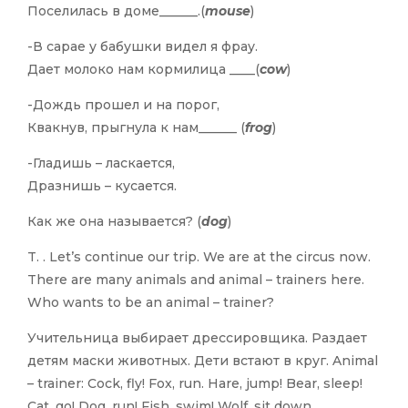
Поселилась в доме______.(
mouse
)
-В сарае у бабушки видел я фрау.
Дает молоко нам кормилица ____(
cow
)
-Дождь прошел и на порог,
Квакнув, прыгнула к нам______ (
frog
)
-Гладишь – ласкается,
Дразнишь – кусается.
Как же она называется? (
dog
)
T. . Let’s continue our trip. We are at the circus now.
There are many animals and animal – trainers here.
Who wants to be an animal – trainer?
Учительница выбирает дрессировщика. Раздает
детям маски животных. Дети встают в круг. Animal
– trainer: Cock, fly! Fox, run. Hare, jump! Bear, sleep!
Cat, go! Dog, run! Fish, swim! Wolf, sit down.