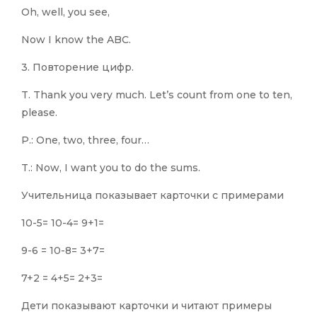
Oh, well, you see,
Now I know the ABC.
3. Повторение цифр.
T. Thank you very much. Let’s count from one to ten,
please.
P.: One, two, three, four…
T.: Now, I want you to do the sums.
Учительница показывает карточки с примерами
10-5= 10-4= 9+1=
9-6 = 10-8= 3+7=
7+2 = 4+5= 2+3=
Дети показывают карточки и читают примеры