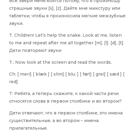
Все звери меня боятся потому, что я произношу
страшные звуки [s], [z]. Дайте мне микстуру или
таблетки, чтобы я произносила мягкие межзубные
звуки.
T. Children! Let’s help the snake. Look at me, listen
to me and repeat after me all together [m], [l]. [d], [t].
Дети повторяют звуки
T.: Now look at the screen and read the words.
Ch: [ meri] [ blæk ] [ slim] [ blu: ] [ fæt] [ grei] [ sæd ] [
red]
T: Ребята, а теперь скажите, к какой части речи
относятся слова в первом столбике и во втором?
Дети отвечают, что в первом столбике, это имена
существительные, а во втором – имена
прилагательные.