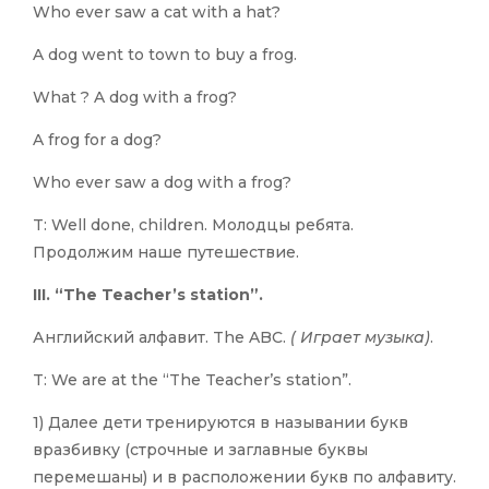
Who ever saw a cat with a hat?
A dog went to town to buy a frog.
What ? A dog with a frog?
A frog for a dog?
Who ever saw a dog with a frog?
T: Well done, children. Молодцы ребята.
Продолжим наше путешествие.
III. “The Teacher’s station”.
Английский алфавит. The ABC.
( Играет музыка)
.
T: We are at the “The Teacher’s station”.
1) Далее дети тренируются в назывании букв
вразбивку (строчные и заглавные буквы
перемешаны) и в расположении букв по алфавиту.