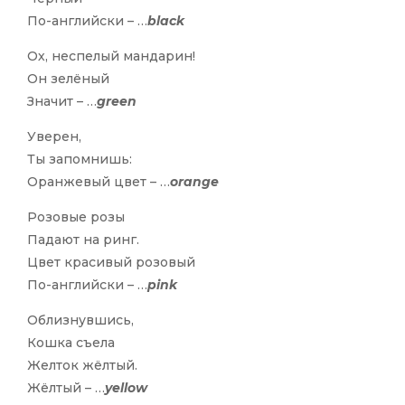
По-английски – …
black
Ох, неспелый мандарин!
Он зелёный
Значит – …
green
Уверен,
Ты запомнишь:
Оранжевый цвет – …
orange
Розовые розы
Падают на ринг.
Цвет красивый розовый
По-английски – …
pink
Облизнувшись,
Кошка съела
Желток жёлтый.
Жёлтый – …
yellow