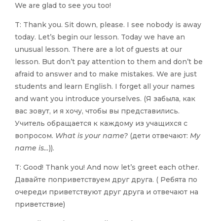
We are glad to see you too!
T: Thank you. Sit down, please. I see nobody is away
today. Let’s begin our lesson. Today we have an
unusual lesson. There are a lot of guests at our
lesson. But don’t pay attention to them and don’t be
afraid to answer and to make mistakes. We are just
students and learn English. I forget all your names
and want you introduce yourselves. (Я забыла, как
вас зовут, и я хочу, чтобы вы представились.
Учитель обращается к каждому из учащихся с
вопросом.
What is your name?
(дети отвечают:
My
name is…
)).
T: Good! Thank you! And now let’s greet each other.
Давайте поприветствуем друг друга. ( Ребята по
очереди приветствуют друг друга и отвечают на
приветствие)