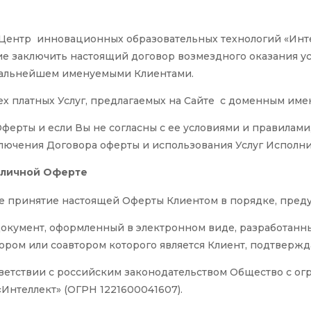
Центр инновационных образовательных технологий «Инте
 заключить настоящий договор возмездного оказания усл
 дальнейшем именуемыми Клиентами.
х платных Услуг, предлагаемых на Сайте с доменным именем
ферты и если Вы не согласны с ее условиями и правилами,
ключения Договора оферты и использования Услуг Исполни
бличной Оферте
е принятие настоящей Оферты Клиентом в порядке, предус
документ, оформленный в электронном виде, разработан
ром или соавтором которого является Клиент, подтвержд
ветствии с российским законодательством Общество с о
Интеллект» (ОГРН 1221600041607).