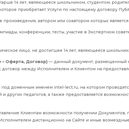
тарше 14 лет, являющееся школьником, студентом, родит
которое приобретает Услуги по настоящему договору Пуб
произведения, автором или соавтором которых является 
мпиады, конференции, тесты, участие в Экспертном сове
ическое лицо, не достигшее 14 лет, являющееся школьник
 – Оферта, Договор)
— данный документ, размещенный на 
erta/; договор между Исполнителем и Клиентом на предоста
 под доменным именем intel-lect.ru, на котором проводя
й и других педагогов, а также предоставляется возможнос
ставление Клиентам возможности получении Документов
 Исполнителем дистанционно на Сайте и иные возмездные 