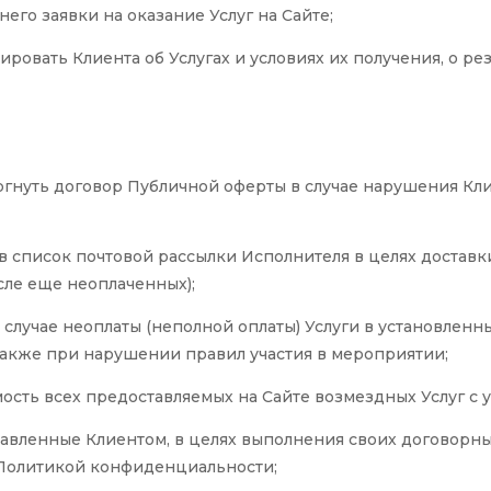
его заявки на оказание Услуг на Сайте;
овать Клиента об Услугах и условиях их получения, о резу
оргнуть договор Публичной оферты в случае нарушения Кли
 в список почтовой рассылки Исполнителя в целях доста
сле еще неоплаченных);
в случае неоплаты (неполной оплаты) Услуги в установлен
 также при нарушении правил участия в мероприятии;
ть всех предоставляемых на Сайте возмездных Услуг с уч
авленные Клиентом, в целях выполнения своих договорны
 Политикой конфиденциальности;