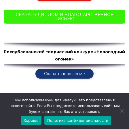
СКАЧАТЬ ДИПЛОМ И БЛАГОДАРСТВЕННОЕ
ПИСЬМО
Республиканский творческий конкурс «Новогодний
огонек»
Скачать положение
прием заявок
до 30 декабря 2025 года
Мы используем куки для наилучшего представления
нашего сайта. Если Вы продолжите использовать сайт, мы
выдача документов до 20 января
2026 года
будем считать что Вас это устраивает.
Хорошо
Политика конфиденциальности
ИТОГИ ПОДВЕДЕНЫ