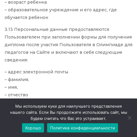
– возраст ребенка
– образовательное учреждение и его адрес, где
обучается ребенок
3.13 Персональные данные предоставляются
Пользователем при заполнении формы для получения
диплома после участия Пользователя в Олимпиаде для
педагогов на Сайте и включают в себя следующие
сведения:
– адрес электронной почты
– фамилия,
– имя,
– отчество
– место работы
Мы используем куки для наилучшего представления
– область/край/республика, населенный пункт.
нашего сайта. Если Вы продолжите использовать сайт, мы
будем считать что Вас это устраивает.
Заполняя эту форму, Пользователь тем самым дает
Хорошо
Политика конфиденциальности
свое согласие ООПД на распространение ПДР,