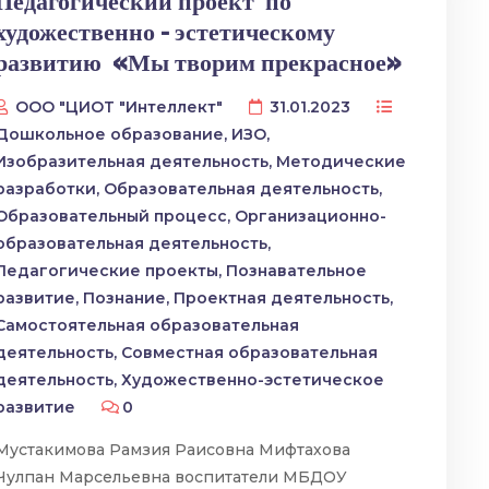
Педагогический проект по
художественно – эстетическому
развитию «Мы творим прекрасное»
ООО "ЦИОТ "Интеллект"
31.01.2023
Дошкольное образование
,
ИЗО
,
Изобразительная деятельность
,
Методические
разработки
,
Образовательная деятельность
,
Образовательный процесс
,
Организационно-
образовательная деятельность
,
Педагогические проекты
,
Познавательное
развитие
,
Познание
,
Проектная деятельность
,
Самостоятельная образовательная
деятельность
,
Совместная образовательная
деятельность
,
Художественно-эстетическое
развитие
0
Мустакимова Рамзия Раисовна Мифтахова
Чулпан Марсельевна воспитатели МБДОУ