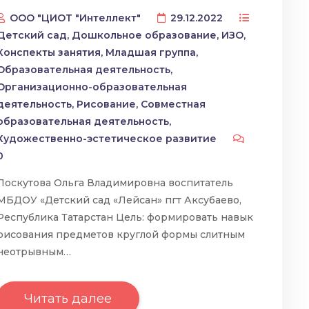
ООО "ЦИОТ "Интеллект"
29.12.2022
Детский сад
,
Дошкольное образование
,
ИЗО
,
Конспекты занятия
,
Младшая группа
,
Образовательная деятельность
,
Организационно-образовательная
деятельность
,
Рисование
,
Совместная
образовательная деятельность
,
Художественно-эстетическое развитие
0
Лоскутова Ольга Владимировна воспитатель
МБДОУ «Детский сад «Лейсан» пгт Аксубаево,
Республика Татарстан Цель: формировать навык
рисования предметов круглой формы слитным
неотрывным…
Читать далее