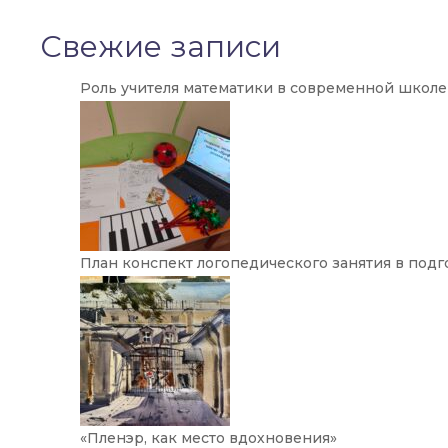
Свежие записи
Роль учителя математики в современной школе
План конспект логопедического занятия в подг
«Пленэр, как место вдохновения»