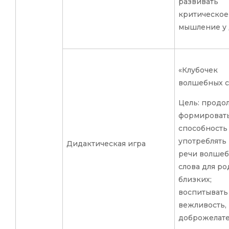
развивать
критическое
мышление у 
«Клубочек
волшебных с
Цель: продо
формировать
способность
употреблять 
Дидактическая игра
речи волше
слова для ро
близких;
воспитывать
вежливость,
доброжелате