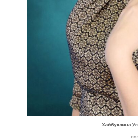
Хайбуллина У
во