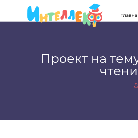
Главна
Проект на тем
чтени