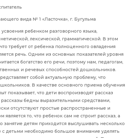
спитатель
щего вида № 1 «Ласточка», г. Бугульма
 усвоения ребенком разговорного языка,
нетической, лексической, грамматической. В этом
 что требует от ребенка полноценного овладения
яется речь. Одним из основных показателей уровня
тается богатство его речи, поэтому нам, педагогам,
твенных и речевых способностей дошкольников.
редставляет собой актуальную проблему, что
ошкольников. В качестве основного приема обучения
пыт показывает, что дети воспроизводят рассказ
 рассказы бедны выразительными средствами,
чески отсутствуют простые распространенные и
является то, что ребенок сам не строит рассказ, а
дно занятие детям приходится выслушивать несколько
е с детьми необходимо большое внимание уделять