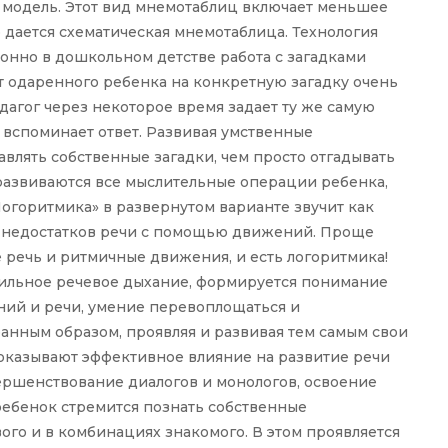
я модель. Этот вид мнемотаблиц включает меньшее
о дается схематическая мнемотаблица. Технология
онно в дошкольном детстве работа с загадками
т одаренного ребенка на конкретную загадку очень
дагог через некоторое время задает ту же самую
о вспоминает ответ. Развивая умственные
авлять собственные загадки, чем просто отгадывать
 развиваются все мыслительные операции ребенка,
«Логоритмика» в развернутом варианте звучит как
ие недостатков речи с помощью движений. Проще
 речь и ритмичные движения, и есть логоритмика!
вильное речевое дыхание, формируется понимание
ний и речи, умение перевоплощаться и
ранным образом, проявляя и развивая тем самым свои
оказывают эффективное влияние на развитие речи
ершенствование диалогов и монологов, освоение
ребенок стремится познать собственные
го и в комбинациях знакомого. В этом проявляется