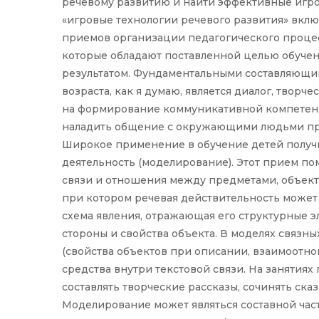
речевому развитию и найти эффективные игро
«игровые технологии речевого развития» вкл
приемов организации педагогического процес
которые обладают поставленной целью обуче
результатом. Фундаментальными составляющи
возраста, как я думаю, является диалог, творч
на формирование коммуникативной компетенц
наладить общение с окружающими людьми пр
Широкое применение в обучение детей получил
деятельность (моделирование). Этот прием по
связи и отношения между предметами, объект
при котором речевая действительность может 
схема явления, отражающая его структурные э
стороны и свойства объекта. В моделях связны
(свойства объектов при описании, взаимоотно
средства внутри текстовой связи. На занятиях
составлять творческие рассказы, сочинять ска
Моделирование может являться составной част