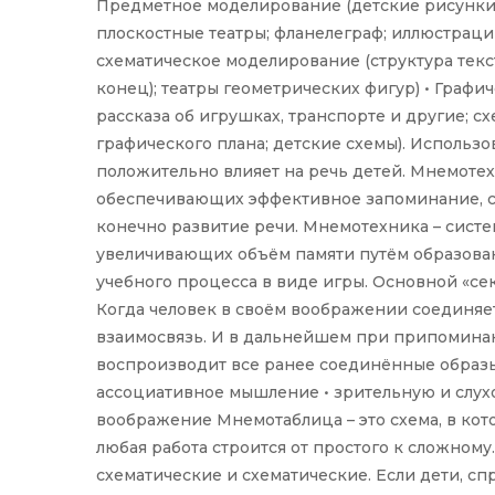
Предметное моделирование (детские рисунки 
плоскостные театры; фланелеграф; иллюстрации
схематическое моделирование (структура текста
конец); театры геометрических фигур) • Граф
рассказа об игрушках, транспорте и другие; с
графического плана; детские схемы). Использ
положительно влияет на речь детей. Мнемотех
обеспечивающих эффективное запоминание, 
конечно развитие речи. Мнемотехника – сист
увеличивающих объём памяти путём образова
учебного процесса в виде игры. Основной «се
Когда человек в своём воображении соединяет
взаимосвязь. И в дальнейшем при припоминан
воспроизводит все ранее соединённые образы
ассоциативное мышление • зрительную и слухо
воображение Мнемотаблица – это схема, в ко
любая работа строится от простого к сложном
схематические и схематические. Если дети, с