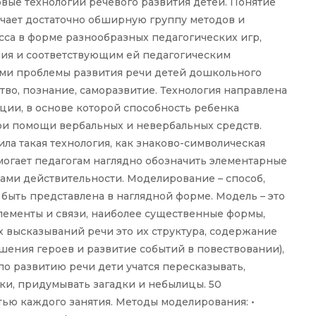
вые технологии речевого развития детей. Понятие
ючает достаточно обширную группу методов и
са в форме разнообразных педагогических игр,
ния и соответствующим ей педагогическим
ми проблемы развития речи детей дошкольного
ество, познание, саморазвитие. Технология направлена
ии, в основе которой способность ребенка
и помощи вербальных и невербальных средств.
а такая технология, как знаково-символическая
могает педагогам наглядно обозначить элементарные
ами действительности. Моделирование – способ,
быть представлена в наглядной форме. Модель – это
лементы и связи, наиболее существенные формы,
х высказываний речи это их структура, содержание
шения героев и развитие событий в повествовании),
 по развитию речи дети учатся пересказывать,
зки, придумывать загадки и небылицы. 50
ью каждого занятия. Методы моделирования: •