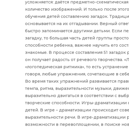
усложняется: даётся предметно-схематическа
количество изображений. И только после этог
обучения детей составлению загадок. Традици
основывается на их отгадывании. Верный отве
быстро запоминается другими детьми. Если пе
загадку, то большая часть детей группы прост
способности ребенка, важнее научить его сост
знакомые. В процессе составления 51 загадок
он получает радость от речевого творчества. 
«логопедическая ритмика», то есть устранен
говоря, любые упражнения, сочетающие в себе
Во время таких упражнений развивается пра
темпа, ритма, выразительности музыки, движе
выразительно двигаться в соответствии с выб
творческие способности. Игры-драматизации 
детей. В игре – драматизации происходит сов
выразительности речи. В игре-драматизации 
возможности в перевоплощении, в поиске ново