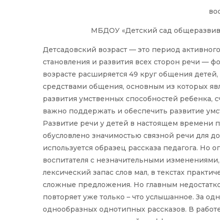
во
МБДОУ «Детский сад общеразвиваю
Детсадовский возраст — это период активного
становления и развития всех сторон речи — фо
возрасте расширяется 49 круг общения детей,
средствами общения, основным из которых явл
развития умственных способностей ребенка, счи
важно поддержать и обеспечить развитие умс
Развитие речи у детей в настоящем времени п
обусловлено значимостью связной речи для д
используется образец рассказа педагога. Но о
воспитателя с незначительными изменениями,
лексический запас слов мал, в текстах практи
сложные предложения. Но главным недостатком 
повторяет уже только – что услышанное. За о
однообразных однотипных рассказов. В работ