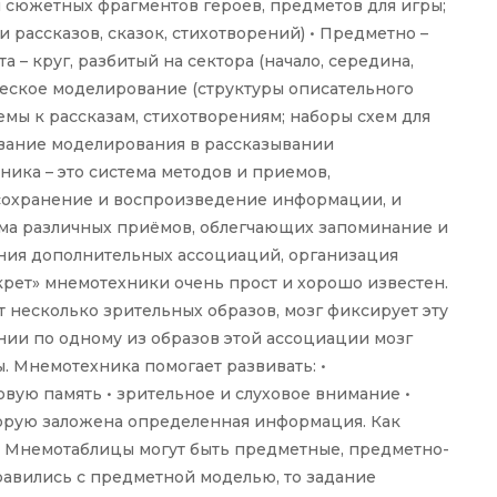
сюжетных фрагментов героев, предметов для игры;
 рассказов, сказок, стихотворений) • Предметно –
 – круг, разбитый на сектора (начало, середина,
ическое моделирование (структуры описательного
хемы к рассказам, стихотворениям; наборы схем для
ование моделирования в рассказывании
ника – это система методов и приемов,
сохранение и воспроизведение информации, и
ема различных приёмов, облегчающих запоминание и
ния дополнительных ассоциаций, организация
крет» мнемотехники очень прост и хорошо известен.
 несколько зрительных образов, мозг фиксирует эту
ии по одному из образов этой ассоциации мозг
. Мнемотехника помогает развивать: •
вую память • зрительное и слуховое внимание •
торую заложена определенная информация. Как
у. Мнемотаблицы могут быть предметные, предметно-
правились с предметной моделью, то задание