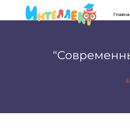
Главна
“Современны