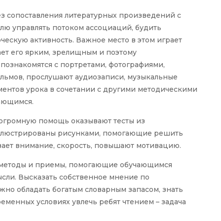
з сопоставления литературных произведений с
лю управлять потоком ассоциаций, будить
ческую активность. Важное место в этом играет
ает его ярким, зрелищным и поэтому
познакомятся с портретами, фотографиями,
ильмов, прослушают аудиозаписи, музыкальные
ментов урока в сочетании с другими методическими
ающимся.
 огромную помощь оказывают тесты из
иллюстрированы рисунками, помогающие решить
вает внимание, скорость, повышают мотивацию.
е методы и приемы, помогающие обучающимся
сли. Высказать собственное мнение по
ужно обладать богатым словарным запасом, знать
еменных условиях увлечь ребят чтением – задача