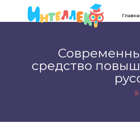
Главна
Современные
средство повыш
рус