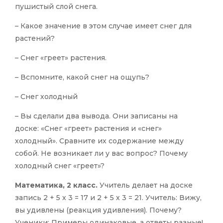
пушистый слой снега.
– Какое значение в этом случае имеет снег для
растений?
– Снег «греет» растения.
– Вспомните, какой снег на ощупь?
– Снег холодный
– Вы сделали два вывода. Они записаны на
доске: «Снег «греет» растения и «снег»
холодный». Сравните их содержание между
собой. Не возникает ли у вас вопрос? Почему
холодный снег «греет»?
Математика, 2 класс.
Учитель делает на доске
запись 2 + 5 х 3 = 17 и 2 + 5 х 3 = 21. Учитель: Вижу,
вы удивлены (реакция удивления). Почему?
Ученики: Примеры одинаковые, а ответы разные!