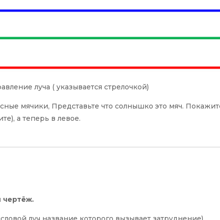
равление луча ( указывается стрелочкой)
исные мячики, Представьте что солнышко это мяч. Покажит
е), а теперь в левое.
 чертёж.
исловой луч название которого вызывает затруднение)