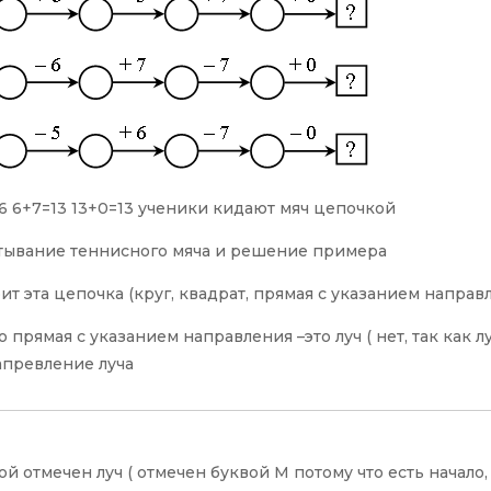
-5=6 6+7=13 13+0=13 ученики кидают мяч цепочкой
атывание теннисного мяча и решение примера
оит эта цепочка (круг, квадрат, прямая с указанием направ
о прямая с указанием направления –это луч ( нет, так как л
апревление луча
ой отмечен луч ( отмечен буквой М потому что есть начало,