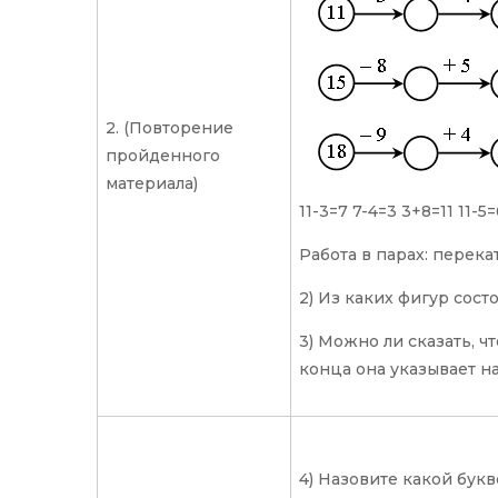
2. (Повторение
пройденного
материала)
11-3=7 7-4=3 3+8=11 11
Работа в парах: перек
2) Из каких фигур сост
3) Можно ли сказать, чт
конца она указывает н
4) Назовите какой букв