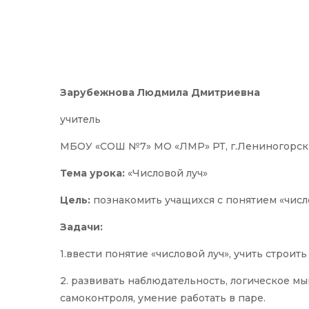
Зарубежнова Людмила Дмитриевна
учитель
МБОУ «СОШ №7» МО «ЛМР» РТ, г.Лениногорск
Тема урока:
«Числовой луч»
Цель:
познакомить учащихся с понятием «число
Задачи:
1.ввести понятие «числовой луч», учить строить
2. развивать наблюдательность, логическое м
самоконтроля, умение работать в паре.