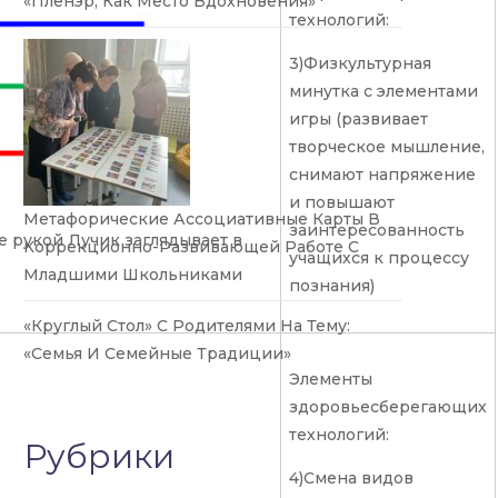
«Пленэр, Как Место Вдохновения»
технологий:
3)Физкультурная
минутка с элементами
игры (развивает
творческое мышление,
снимают напряжение
и повышают
Метафорические Ассоциативные Карты В
заинтересованность
е рукой Лучик заглядывает в
Коррекционно-Развивающей Работе С
учащихся к процессу
Младшими Школьниками
познания)
«Круглый Стол» С Родителями На Тему:
«Семья И Семейные Традиции»
Элементы
здоровьесберегающих
технологий:
Рубрики
4)Смена видов