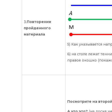
3.
Повторение
пройденного
материала
5) Как указывается нап
6) на столе лежат тенн
правое окошко (покажит
Посмотрите на второй
А что это?
(на доске ч