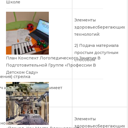
Школе
Элементы
здоровьесберегающих
технологий:
2) Подача материала
простым доступным
План Конспект Логопедического Занятия В
способом
Подготовительной Группе «Профессии В
Детском Саду»
ления) стрелка
уч имеет начало , но не имеет
Элементы
 но нет конца)
здоровьесберегающих