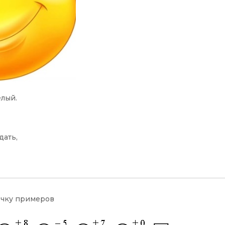
лый.
дать,
очку примеров