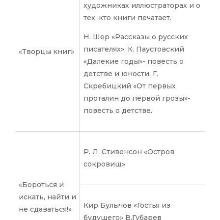
художниках иллюстраторах и о
тех, кто книги печатает.
Н. Шер «Рассказы о русских
писателях», К. Паустовский
«Творцы книг»
«Далекие годы»- повесть о
детстве и юности, Г.
Скребицкий «От первых
проталин до первой грозы»-
повесть о детстве.
Р. Л. Стивенсон «Остров
сокровищ»
«Бороться и
искать, найти и
Кир Булычов «Гостья из
не сдаваться!»
будущего» В.Губарев