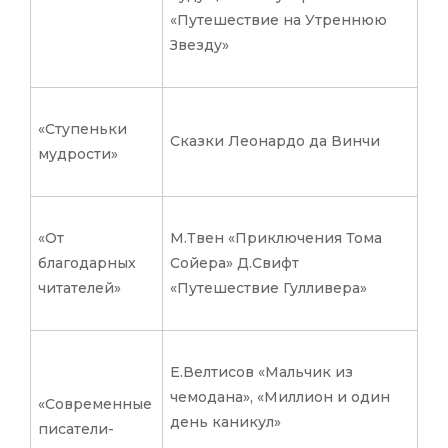
«Путешествие на Утреннюю
Звезду»
«Ступеньки
Сказки Леонардо да Винчи
мудрости»
«От
М.Твен «Приключения Тома
благодарных
Сойера» Д.Свифт
читателей»
«Путешествие Гулливера»
Е.Велтисов «Мальчик из
чемодана», «Миллион и один
«Современные
день каникул»
писатели-