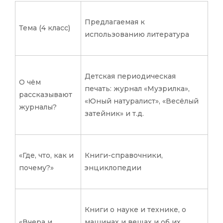
Предлагаемая к
Тема (4 класс)
использованию литература
Детская периодическая
О чём
печать: журнал «Музрилка»,
рассказывают
«Юный натуралист», «Весёлый
журналы?
затейник» и т.д.
«Где, что, как и
Книги-справочники,
почему?»
энциклопедии
Книги о науке и технике, о
«Вчера и
машинах и вещах и об их