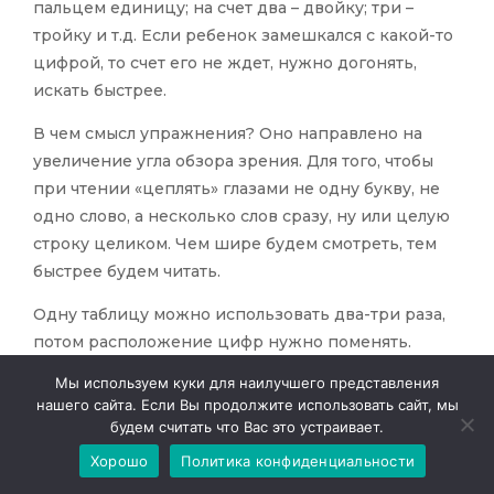
пальцем единицу; на счет два – двойку; три –
тройку и т.д. Если ребенок замешкался с какой-то
цифрой, то счет его не ждет, нужно догонять,
искать быстрее.
В чем смысл упражнения? Оно направлено на
увеличение угла обзора зрения. Для того, чтобы
при чтении «цеплять» глазами не одну букву, не
одно слово, а несколько слов сразу, ну или целую
строку целиком. Чем шире будем смотреть, тем
быстрее будем читать.
Одну таблицу можно использовать два-три раза,
потом расположение цифр нужно поменять.
Данное упражнение использую и с изученными
Мы используем куки для наилучшего представления
буквами. Далее можно вводить и словарные
нашего сайта. Если Вы продолжите использовать сайт, мы
слова.
будем считать что Вас это устраивает.
Хорошо
Политика конфиденциальности
Упражнение 4. «Шерлок».