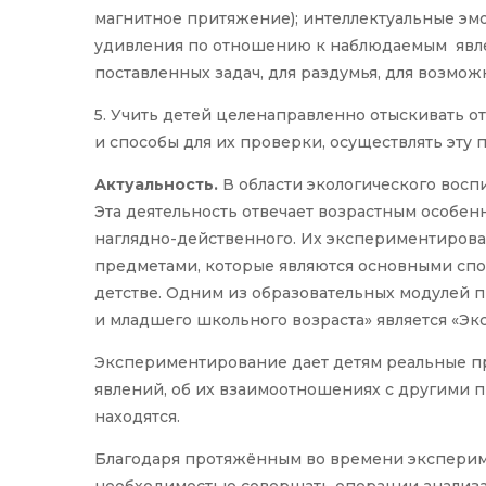
магнитное притяжение); интеллектуальные э
удивления по отношению к наблюдаемым явл
поставленных задач, для раздумья, для возмо
5. Учить детей целенаправленно отыскивать о
и способы для их проверки, осуществлять эту 
Актуальность.
В области экологического вос
Эта деятельность отвечает возрастным особен
наглядно-действенного. Их экспериментирова
предметами, которые являются основными сп
детстве. Одним из образовательных модулей 
и младшего школьного возраста» является «Э
Экспериментирование дает детям реальные пр
явлений, об их взаимоотношениях с другими п
находятся.
Благодаря протяжённым во времени экспериме
необходимостью совершать операции анализа 