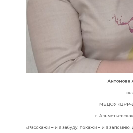
Антонова 
во
МБДОУ «ЦРР-д
г. Альметьевска»
«Расскажи – и я забуду, покажи – и я запомню, 