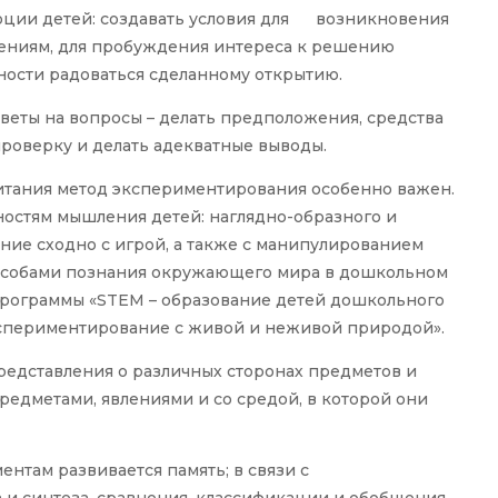
моции детей: создавать условия для возникновения
ениям, для пробуждения интереса к решению
жности радоваться сделанному открытию.
тветы на вопросы – делать предположения, средства
проверку и делать адекватные выводы.
питания метод экспериментирования особенно важен.
ностям мышления детей: наглядно-образного и
ние сходно с игрой, а также с манипулированием
особами познания окружающего мира в дошкольном
программы «STEM – образование детей дошкольного
кспериментирование с живой и неживой природой».
едставления о различных сторонах предметов и
редметами, явлениями и со средой, в которой они
нтам развивается память; в связи с
и синтеза, сравнения, классификации и обобщения,