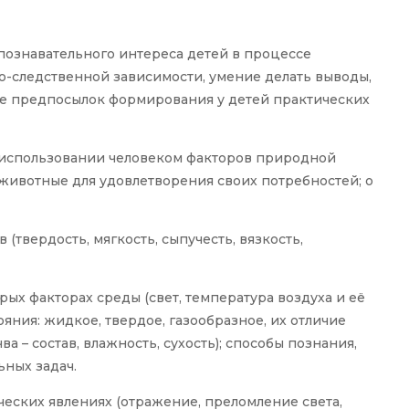
познавательного интереса детей в процессе
-следственной зависимости, умение делать выводы,
ние предпосылок формирования у детей практических
б использовании человеком факторов природной
и животные для удовлетворения своих потребностей; о
(твердость, мягкость, сыпучесть, вязкость,
ых факторах среды (свет, температура воздуха и её
яния: жидкое, твердое, газообразное, их отличие
чва – состав, влажность, сухость); способы познания,
ных задач.
ческих явлениях (отражение, преломление света,