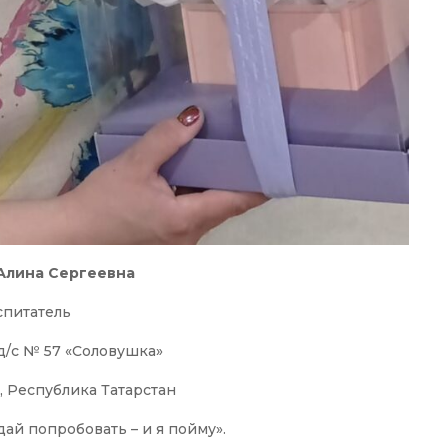
Алина Сергеевна
спитатель
/с № 57 «Соловушка»
, Республика Татарстан
дай попробовать – и я пойму».