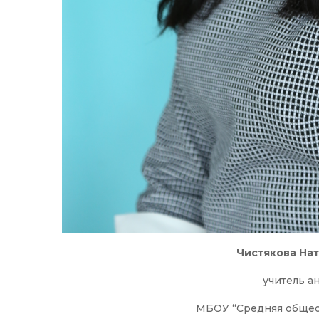
Чистякова На
учитель а
МБОУ “Средняя общео