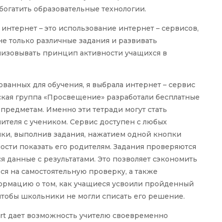
огатить образовательные технологии.
интернет – это использование интернет – сервисов,
е только различные задания и развивать
ализовывать принцип активности учащихся в
ванных для обучения, я выбрала интернет – сервис
ьская группа «Просвещение» разработали бесплатные
предметам. Именно эти тетради могут стать
ителя с учеником. Сервис доступен с любых
ики, выполнив задания, нажатием одной кнопки
мости показать его родителям. Задания проверяются
я данные с результатами. Это позволяет сэкономить
ся на самостоятельную проверку, а также
ормацию о том, как учащиеся усвоили пройденный
 чтобы школьники не могли списать его решение.
art дает возможность учителю своевременно