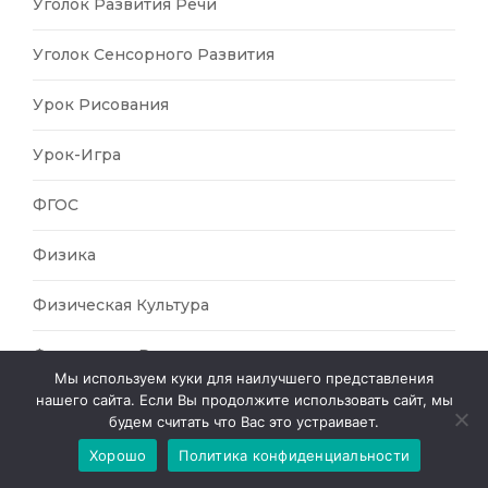
Уголок Развития Речи
Уголок Сенсорного Развития
Урок Рисования
Урок-Игра
ФГОС
Физика
Физическая Культура
Физическое Развитие
Мы используем куки для наилучшего представления
нашего сайта. Если Вы продолжите использовать сайт, мы
Финансовая Грамотность
будем считать что Вас это устраивает.
Фольклор
Хорошо
Политика конфиденциальности