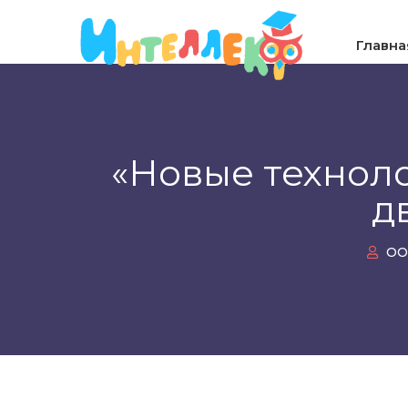
Главна
«Новые техноло
д
ОО