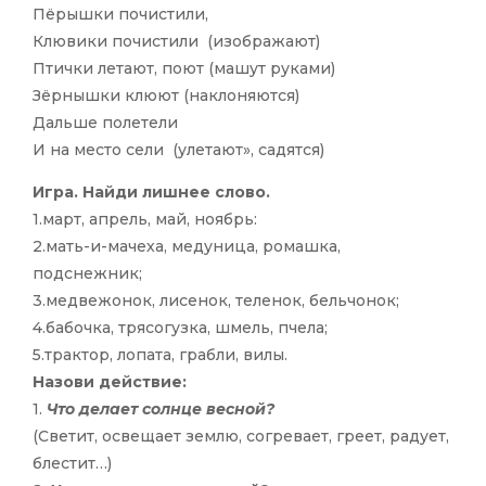
Пёрышки почистили,
Клювики почистили (изображают)
Птички летают, поют (машут руками)
Зёрнышки клюют (наклоняются)
Дальше полетели
И на место сели (улетают», садятся)
Игра. Найди лишнее слово.
1.март, апрель, май, ноябрь:
2.мать-и-мачеха, медуница, ромашка,
подснежник;
3.медвежонок, лисенок, теленок, бельчонок;
4.бабочка, трясогузка, шмель, пчела;
5.трактор, лопата, грабли, вилы.
Назови действие:
1.
Что делает солнце весной?
(Светит, освещает землю, согревает, греет, радует,
блестит…)