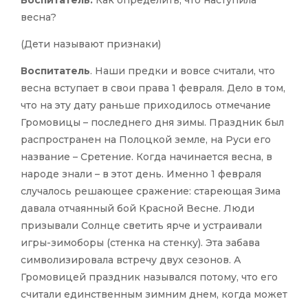
Воспитатель:
Как определить, что наступила
весна?
(Дети называют признаки)
Воспитатель
. Наши предки и вовсе считали, что
весна вступает в свои права 1 февраля. Дело в том,
что на эту дату раньше приходилось отмечание
Громовицы – последнего дня зимы. Праздник был
распространен на Полоцкой земле, на Руси его
название – Сретение. Когда начинается весна, в
народе знали – в этот день. Именно 1 февраля
случалось решающее сражение: стареющая Зима
давала отчаянный бой Красной Весне. Люди
призывали Солнце светить ярче и устраивали
игры-зимоборы (стенка на стенку). Эта забава
символизировала встречу двух сезонов. А
Громовицей праздник назывался потому, что его
считали единственным зимним днем, когда может