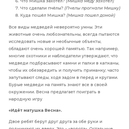
Что Мишка захотел?
(Мишка меду захотел)
Что сделали пчёлы?
(Пчелы прогнали Мишку)
Куда пошёл Мишка?
(Мишка пошел домой)
Все виды медведей невероятно умны. Эти
животные очень любознательны, всегда пытаются
исследовать новые и необычные объекты,
обладают очень хорошей памятью. Так например,
многие охотники и наблюдатели утверждают, что
медведи подбрасывают камни и палки в капканы,
чтобы их обезвредить и получить приманку; часто
запутывают следы, ходя задом в перед и кругами.
Бурые медведи на память знают все в своей
окружении. Весна предлагает поиграть в
народную игру
«Идёт матушка Весна».
Двое ребят берут друг друга за обе руки и
поднимают их вверх. Это – «ворота». Остальные