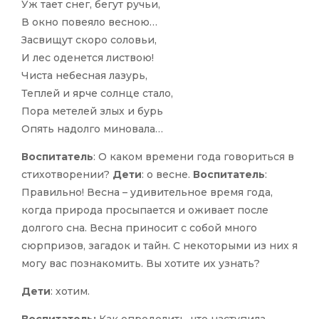
Уж тает снег, бегут ручьи,
В окно повеяло весною…
Засвищут скоро соловьи,
И лес оденется листвою!
Чиста небесная лазурь,
Теплей и ярче солнце стало,
Пора метелей злых и бурь
Опять надолго миновала…
Воспитатель
: О каком времени года говориться в
стихотворении?
Дети
: о весне.
Воспитатель
:
Правильно! Весна – удивительное время года,
когда природа просыпается и оживает после
долгого сна. Весна приносит с собой много
сюрпризов, загадок и тайн. С некоторыми из них я
могу вас познакомить. Вы хотите их узнать?
Дети
: хотим.