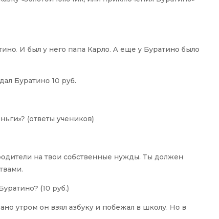
но. И был у него папа Карло. А еще у Буратино было
дал Буратино 10 руб.
ьги»? (ответы учеников)
родители на твои собственные нужды. Ты должен
твами.
уратино? (10 руб.)
но утром он взял азбуку и побежал в школу. Но в