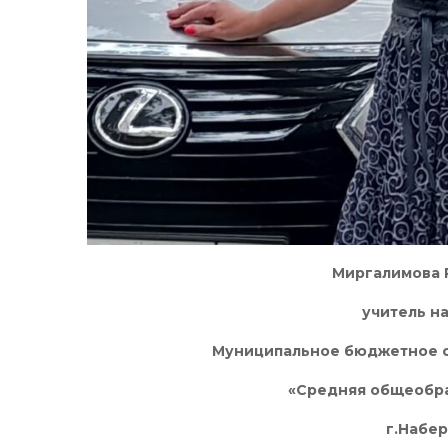
Миргалимова 
учитель н
Муниципальное бюджетное 
«Средняя общеобр
г.Набе