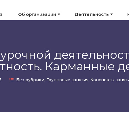
я
Об организации
Деятельность
еурочной деятельнос
тность. Карманные д
23
Без рубрики
,
Групповые занятия
,
Конспекты занят