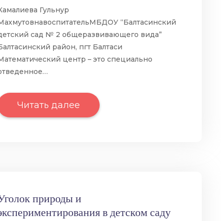
Камалиева Гульнур
МахмутовнавоспитательМБДОУ “Балтасинский
детский сад № 2 общеразвивающего вида”
Балтасинский район, пгт Балтаси
Математический центр – это специально
отведенное…
Читать далее
Уголок природы и
экспериментирования в детском саду