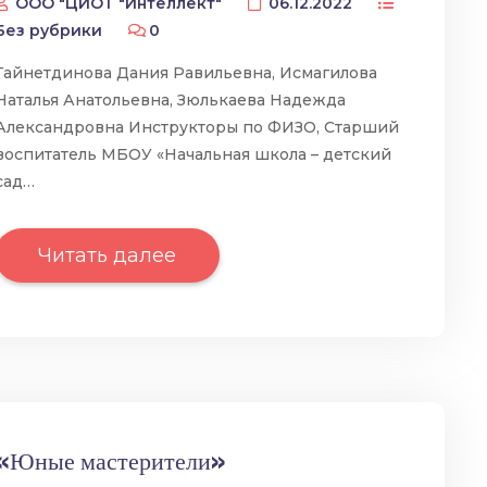
ООО "ЦИОТ "Интеллект"
06.12.2022
Без рубрики
0
Гайнетдинова Дания Равильевна, Исмагилова
Наталья Анатольевна, Зюлькаева Надежда
Александровна Инструкторы по ФИЗО, Старший
воспитатель МБОУ «Начальная школа – детский
сад…
Читать далее
«Юные мастерители»