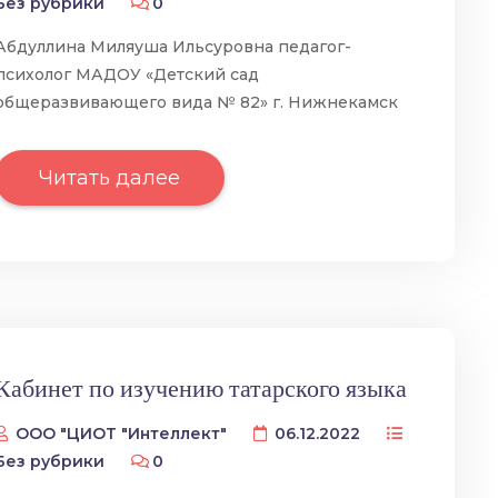
Без рубрики
0
Абдуллина Миляуша Ильсуровна педагог-
психолог МАДОУ «Детский сад
общеразвивающего вида № 82» г. Нижнекамск
Читать далее
Кабинет по изучению татарского языка
ООО "ЦИОТ "Интеллект"
06.12.2022
Без рубрики
0