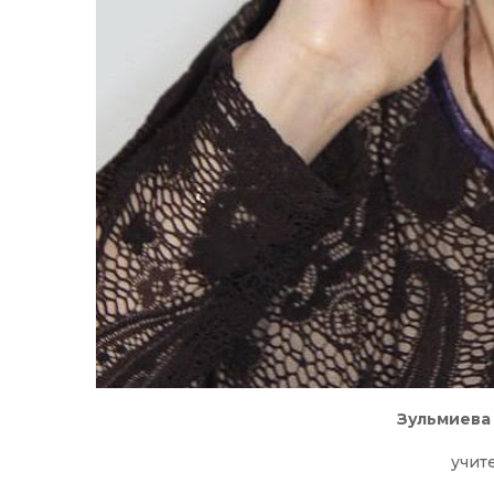
Зульмиева
учит