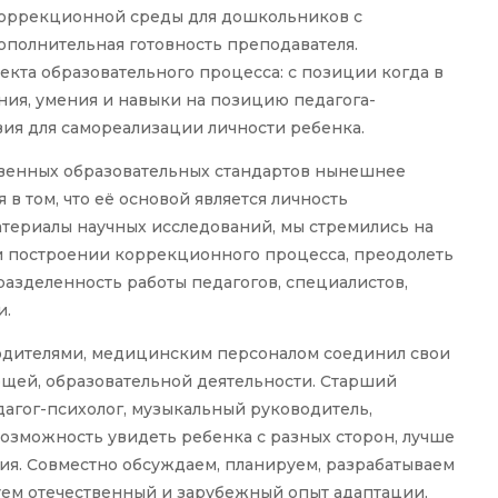
коррекционной среды для дошкольников с
ополнительная готовность преподавателя.
екта образовательного процесса: с позиции когда в
ния, умения и навыки на позицию педагога-
вия для самореализации личности ребенка.
твенных образовательных стандартов нынешнее
в том, что её основой является личность
териалы научных исследований, мы стремились на
и построении коррекционного процесса, преодолеть
азделенность работы педагогов, специалистов,
и.
родителями, медицинским персоналом соединил свои
щей, образовательной деятельности. Старший
едагог-психолог, музыкальный руководитель,
озможность увидеть ребенка с разных сторон, лучше
ия. Совместно обсуждаем, планируем, разрабатываем
ем отечественный и зарубежный опыт адаптации,