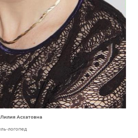
 Лилия Асхатовна
ель-логопед