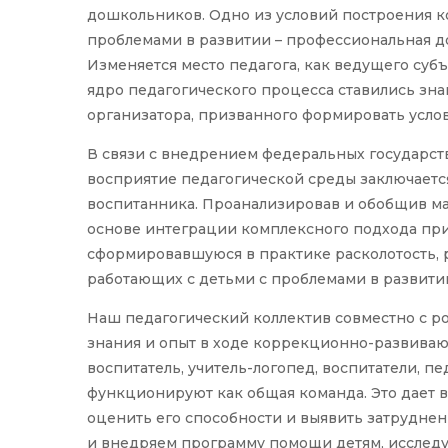
дошкольников. Одно из условий построения 
проблемами в развитии – профессиональная д
Изменяется место педагога, как ведущего субъ
ядро педагогического процесса ставились зна
организатора, призванного формировать усло
В связи с внедрением федеральных государс
восприятие педагогической среды заключается 
воспитанника. Проанализировав и обобщив ма
основе интеграции комплексного подхода пр
сформировавшуюся в практике расколотость, р
работающих с детьми с проблемами в развити
Наш педагогический коллектив совместно с 
знания и опыт в ходе коррекционно-развиваю
воспитатель, учитель-логопед, воспитатели, п
функционируют как общая команда. Это дает в
оценить его способности и выявить затруднен
и внедряем программу помощи детям, исследу