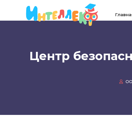
Главна
Центр безопас
ОО