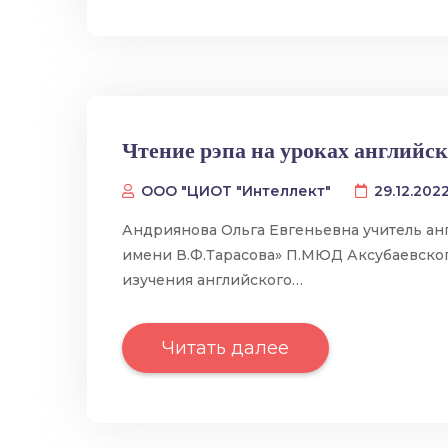
Чтение рэпа на уроках английс
ООО "ЦИОТ "Интеллект"
29.12.202
Андриянова Ольга Евгеньевна учитель а
имени В.Ф.Тарасова» П.МЮД Аксубаевског
изучения английского…
Читать далее