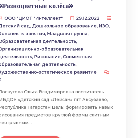
«Разноцветные колёса»
ООО "ЦИОТ "Интеллект"
29.12.2022
Детский сад
,
Дошкольное образование
,
ИЗО
,
Конспекты занятия
,
Младшая группа
,
Образовательная деятельность
,
Организационно-образовательная
деятельность
,
Рисование
,
Совместная
образовательная деятельность
,
Художественно-эстетическое развитие
0
Лоскутова Ольга Владимировна воспитатель
МБДОУ «Детский сад «Лейсан» пгт Аксубаево,
Республика Татарстан Цель: формировать навык
рисования предметов круглой формы слитным
неотрывным…