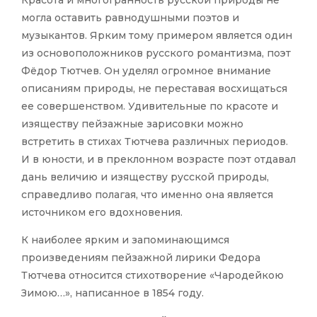
Красота и многогранность русской природы не
могла оставить равнодушными поэтов и
музыкантов. Ярким тому примером
является один
из основоположников русского романтизма, поэт
Фёдор Тютчев. Он уделял огромное внимание
описаниям природы, не переставая восхищаться
ее совершенством. Удивительные по красоте и
изяществу пейзажные зарисовки можно
встретить в стихах Тютчева различных периодов.
И в юности, и в преклонном возрасте поэт отдавал
дань величию и изяществу русской природы,
справедливо полагая, что именно она является
источником его вдохновения.
К наиболее ярким и запоминающимся
произведениям пейзажной лирики Федора
Тютчева относится стихотворение «Чародейкою
Зимою…», написанное в 1854 году.