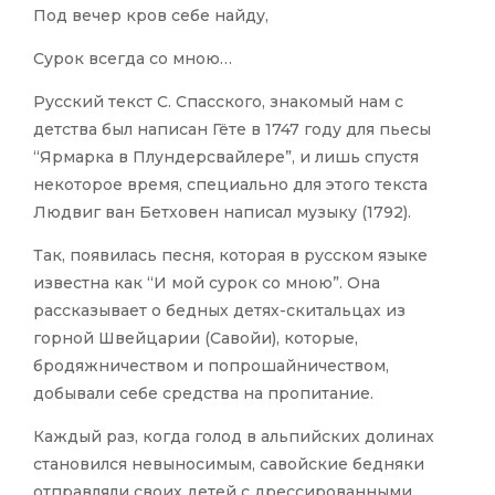
Под вечер кров себе найду,
Сурок всегда со мною…
Русский текст С. Спасского, знакомый нам с
детства был написан Гёте в 1747 году для пьесы
“Ярмарка в Плундерсвайлере”, и лишь спустя
некоторое время, специально для этого текста
Людвиг ван Бетховен написал музыку (1792).
Так, появилась песня, которая в русском языке
известна как “И мой сурок со мною”. Она
рассказывает о бедных детях-скитальцах из
горной Швейцарии (Савойи), которые,
бродяжничеством и попрошайничеством,
добывали себе средства на пропитание.
Каждый раз, когда голод в альпийских долинах
становился невыносимым, савойские бедняки
отправляли своих детей с дрессированными