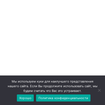
Свежие записи
Мы используем куки для наилучшего представления
нашего сайта. Если Вы продолжите использовать сайт, мы
будем считать что Вас это устраивает.
Хорошо
Политика конфиденциальности
Роль Учителя Математики В Современной Школе