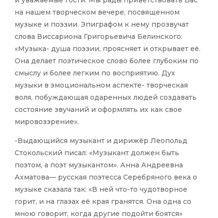
и уважаемые гости. Мы рады приветствовать Вас
на нашем творческом вечере, посвященном
музыке и поэзии. Эпиграфом к нему прозвучат
слова Виссариона Григорьевича Белинского:
«Музыка- душа поэзии, проясняет и открывает её.
Она делает поэтическое слово более глубоким по
смыслу и более легким по восприятию. Дух
музыки в эмоциональном аспекте- творческая
воля, побуждающая одаренных людей создавать
состояние звучаний и оформлять их как свое
мировоззрение».
-Выдающийся музыкант и дирижёр Леопольд
Стокольский писал: «Музыкант должен быть
поэтом, а поэт музыкантом». Анна Андреевна
Ахматова— русская поэтесса Серебряного века о
музыке сказала так: «В ней что-то чудотворное
горит, и на глазах её края гранятся. Она одна со
мною говорит, когда другие подойти боятся»