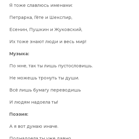
Я тоже славлюсь именами:
Петрарка, Гёте и Шекспир,
Есенин, Пушкин и Жуковский,
Их тоже знают люди и весь мир!
Музыка:
По мне, так ты лишь пустословишь.
Не можешь тронуть ты души.
Всё лишь бумагу переводишь
И людям надоела ты!
Поэзия:
А я вот думаю иначе.
Поднадоела ты уже давно.