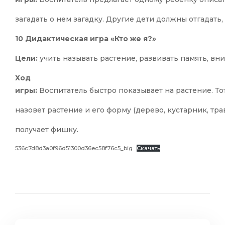
загадать о нем загадку. Другие дети должны отгадать, 
10 Дидактическая игра «Кто же я?»
Цели:
учить называть растение, развивать память, вн
Ход
игры:
Воспитатель быстро показывает на растение. То
назовет растение и его форму (дерево, кустарник, тра
получает фишку.
536c7d8d3a0f96d51300d36ec58f76c5_big
Скачать