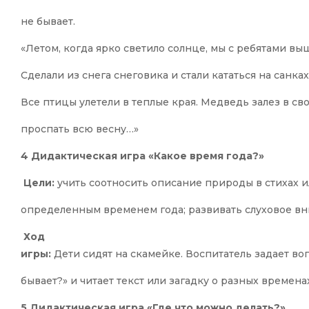
не бывает.
«Летом, когда ярко светило солнце, мы с ребятами вы
Сделали из снега снеговика и стали кататься на санках
Все птицы улетели в теплые края. Медведь залез в с
проспать всю весну…»
4 Дидактическая игра «Какое время года?»
Цели:
учить соотносить описание природы в стихах и
определенным временем года; развивать слуховое вн
Ход
игры:
Дети сидят на скамейке. Воспитатель задает во
бывает?» и читает текст или загадку о разных временах
5 Дидактическая игра «Где что можно делать?»