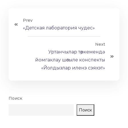
Prev
«Детская лаборатория чудес»
Next
Уртанчылар төркемендә
йомгаклау шөгыле конспекты
«Йолдызлар иленэ сэяхэт»
Поиск
Поиск