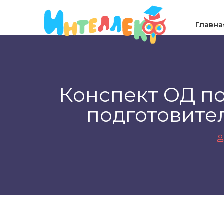
Главна
Конспект ОД п
подготовите