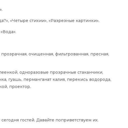
».
да?», «Четыре стихии», «Разрезные картинки».
«Вода».
, прозрачная, очищенная, фильтрованная, пресная,
леенкой, одноразовые прозрачные стаканчики,
чка, гуашь, перманганат калия, перекись водорода,
кой, проектор.
с сегодня гостей. Давайте поприветствуем их.