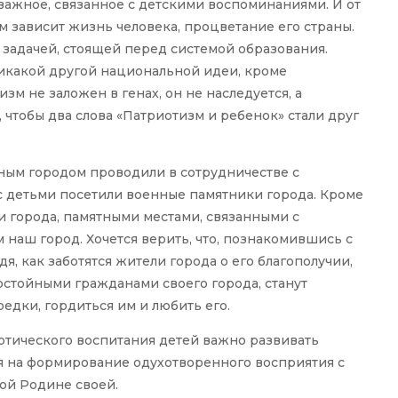
 важное, связанное с детскими воспоминаниями. И от
м зависит жизнь человека, процветание его страны.
задачей, стоящей перед системой образования.
икакой другой национальной идеи, кроме
зм не заложен в генах, он не наследуется, а
, чтобы два слова «Патриотизм и ребенок» стали друг
ным городом проводили в сотрудничестве с
с детьми посетили военные памятники города. Кроме
и города, памятными местами, связанными с
наш город. Хочется верить, что, познакомившись с
я, как заботятся жители города о его благополучии,
 достойными гражданами своего города, станут
редки, гордиться им и любить его.
отического воспитания детей важно развивать
я на формирование одухотворенного восприятия с
лой Родине своей.