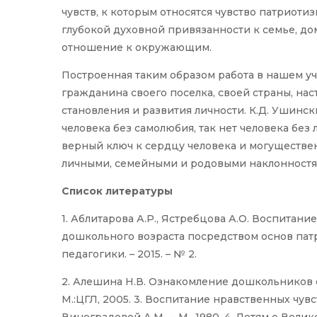
чувств, к которым относятся чувство патриотиз
глубокой духовной привязанности к семье, дом
отношение к окружающим.
Построенная таким образом работа в нашем 
гражданина своего поселка, своей страны, на
становления и развития личности. К.Д. Ушинск
человека без самолюбия, так нет человека без
верный ключ к сердцу человека и могуществе
личными, семейными и родовыми наклонностям
Список литературы
1. Аблитарова А.Р., Ястребцова А.О. Воспитани
дошкольного возраста посредством основ пат
педагогики. – 2015. – № 2.
2. Алешина Н.В. Ознакомление дошкольников 
М.:ЦГЛ, 2005. 3. Воспитание нравственных чув
Виноградовой А.М., – М., 1980. 4. Детям о Велик