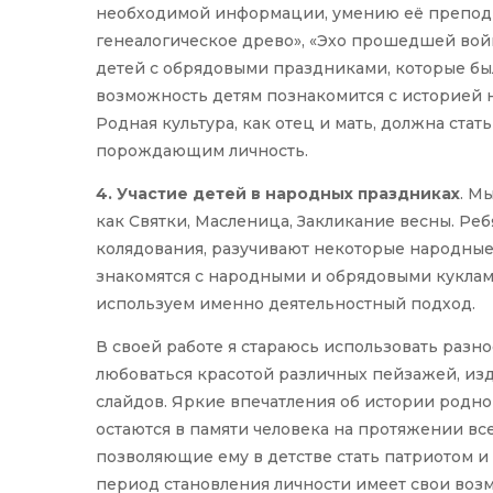
необходимой информации, умению её преподне
генеалогическое древо», «Эхо прошедшей войны
детей с обрядовыми праздниками, которые был
возможность детям познакомится с историей н
Родная культура, как отец и мать, должна ста
порождающим личность.
4. Участие детей в народных праздниках
. М
как Святки, Масленица, Закликание весны. Реб
колядования, разучивают некоторые народные 
знакомятся с народными и обрядовыми куклами,
используем именно деятельностный подход.
В своей работе я стараюсь использовать разн
любоваться красотой различных пейзажей, из
слайдов. Яркие впечатления об истории родног
остаются в памяти человека на протяжении вс
позволяющие ему в детстве стать патриотом 
период становления личности имеет свои во