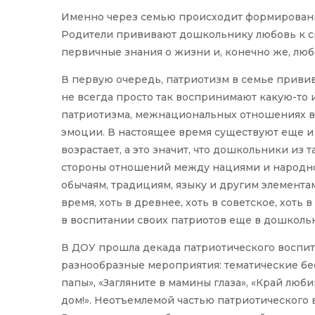
Именно через семью происходит формирование 
Родители прививают дошкольнику любовь к св
первичные знания о жизни и, конечно же, любо
В первую очередь, патриотизм в семье привив
не всегда просто так воспринимают какую-то
патриотизма, межнациональных отношениях 
эмоции. В настоящее время существуют еще и
возрастает, а это значит, что дошкольники из
стороны отношений между нациями и народно
обычаям, традициям, языку и другим элементам
время, хоть в древнее, хоть в советское, хоть 
в воспитании своих патриотов еще в дошкольн
В ДОУ прошла декада патриотического воспит
разнообразные мероприятия: тематические бес
папы», «Загляните в мамины глаза», «Край люб
дом!». Неотъемлемой частью патриотического