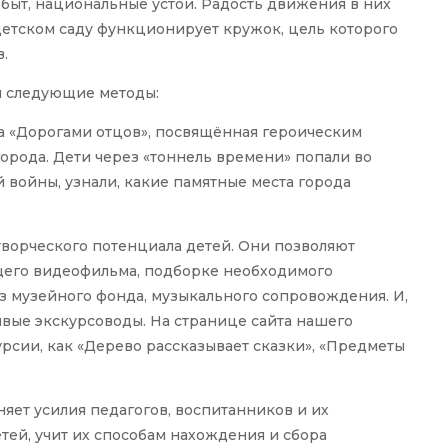
 быт, национальные устои. Радость движения в них
детском саду функционирует кружок, цель которого
.
м следующие методы:
ра «Дорогами отцов», посвящённая героическим
орода. Дети через «тоннель времени» попали во
войны, узнали, какие памятные места города
творческого потенциала детей. Они позволяют
ущего видеофильма, подборке необходимого
из музейного фонда, музыкального сопровождения. И,
ливые экскурсоводы. На странице сайта нашего
урсии, как «Дерево рассказывает сказки», «Предметы
няет усилия педагогов, воспитанников и их
тей, учит их способам нахождения и сбора