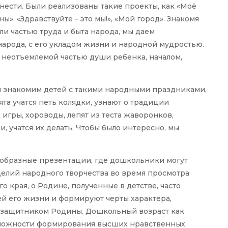
сти. Были реализованы такие проекты, как «Моё
», «Здравствуйте – это мы!», «Мой город». Знакомя
и частью труда и быта народа, мы даем
арода, с его укладом жизни и народной мудростью.
ть неотъемлемой частью души ребенка, началом,
ы знакомим детей с такими народными праздниками,
ята учатся петь колядки, узнают о традиции
игры, хороводы, лепят из теста жаворонков,
 учатся их делать. Чтобы было интересно, мы
ообразные презентации, где дошкольники могут
делий народного творчества во время просмотра
о края, о Родине, полученные в детстве, часто
ей его жизни и формируют черты характера,
и защитником Родины. Дошкольный возраст как
зможности формирования высших нравственных