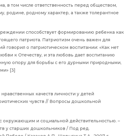
ма, в том числе ответственность перед обществом,
у, родине, родному характер, а также толерантное
учреждении способствует формированию ребенка как
стоящего патриота. Патриотизм очень важен для
ий говорил о патриотическом воспитании: «Как нет
 любви к Отечеству, и эта любовь дает воспитанию
нную опору для борьбы с его дурными природными,
и» [3]
е нравственных качеств личности у детей
риотических чувств // Вопросы дошкольной
с окружающим и социальной действительностью. –
ств у старших дошкольников / Под ред.
ой Победе / Казаков А.П., Шорыгина Т.А., 2007 г.