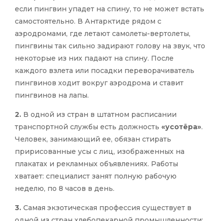
если пингвин упадет на спину, то не может встать
самостоятельно. В Антарктиде рядом с
аэродромами, где летают самолеты-вертолеты,
пингвины так сильно задирают голову на звук, что
некоторые из них падают на спину. После
каждого взлета или посадки переворачиватель
пингвинов ходит вокруг аэродрома и ставит
пингвинов на лапы.
2.
В одной из стран в штатном расписании
транспортной службы есть должность
«усотёра»
.
Человек, занимающий ее, обязан стирать
пририсованные усы с лиц, изображенных на
плакатах и рекламных объявлениях. Работы
хватает: специалист занят полную рабочую
неделю, по 8 часов в день.
3.
Самая экзотическая профессия существует в
одной из стран хлебопекарной промышленности: