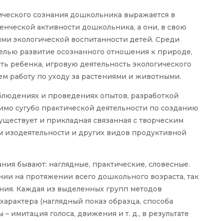
гического сознания дошкольника выражается в
ческой активности дошкольника, а они, в свою
ями экологической воспитанности детей. Среди
елью развитие осознанного отношения к природе,
ть ребенка, игровую деятельность экологического
ем работу по уходу за растениями и животными.
блюдениях и проведениях опытов, разработкой
имо сугубо практической деятельности по созданию
уществует и прикладная связанная с творческим
 изодеятельности и других видов продуктивной
ния бывают: наглядные, практические, словесные.
нии на протяжении всего дошкольного возраста, так
ния. Каждая из выделенных групп методов
арактера (наглядный показ образца, способа
– имитация голоса, движения и т. д., в результате