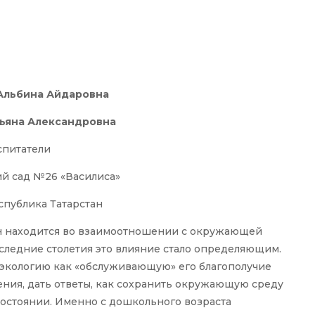
Альбина Айдаровна
тьяна Александровна
спитатели
й сад №26 «Василиса»
еспублика Татарстан
Он находится во взаимоотношении с окружающей
оследние столетия это влияние стало определяющим.
 экологию как «обслуживающую» его благополучие
рения, дать ответы, как сохранить окружающую среду
остоянии. Именно с дошкольного возраста