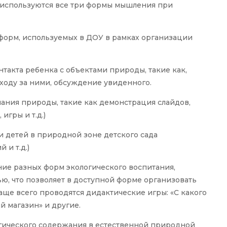
х используются все три формы мышления при
 форм, используемых в ДОУ в рамках организации
такта ребенка с объектами природы, такие как,
ходу за ними, обсуждение увиденного.
ания природы, такие как демонстрация слайдов,
игры и т.д.)
и детей в природной зоне детского сада
 и т.д.)
ие разных форм экологического воспитания,
ю, что позволяет в доступной форме организовать
аще всего проводятся дидактические игры: «С какого
й магазин» и другие.
гического содержания в естественной природной