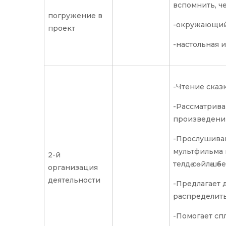
вспомнить, че
погружение в
-окружающий
проект
-настольная 
-Чтение сказ
-Рассматрива
произведени
-Прослушива
мультфильма 
2-й
телдә сөйләшәбе
организация
деятельности
-Предлагает 
распределить
-Помогает сп