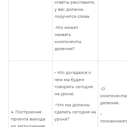
ответы расставите,
у вас должны
получится слова.
-Кто может
назвать
компоненты
деления?
– Кто догадался о
чем мы будем
говорить сегодня
-О
на уроке.
компонента
деления.
-Что мы должны
4. Построение
сделать сегодня на
–
проекта выхода
уроке?
познакомит
из затруднения