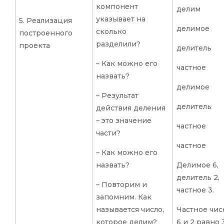
компонент
делим
указывает на
5. Реализация
делимое
сколько
построенного
разделили?
проекта
делитель
– Как можно его
частное
назвать?
делимое
– Результат
делитель
действия деления
– это значение
частное
части?
частное
– Как можно его
назвать?
Делимое 6,
делитель 2,
– Повторим и
частное 3.
запомним. Как
называется число,
Частное чис
которое делим?
6 и 2 равно 3