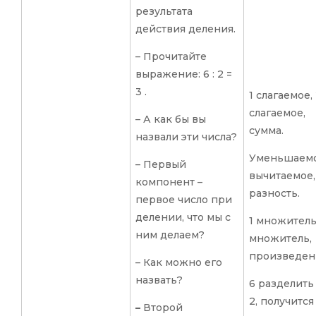
результата
действия деления.
– Прочитайте
выражение: 6 : 2 =
3 .
1 слагаемое,
слагаемое,
– А как бы вы
сумма.
назвали эти числа?
Уменьшаемо
– Первый
вычитаемое,
компонент –
разность.
первое число при
делении, что мы с
1 множитель
ним делаем?
множитель,
произведен
– Как можно его
назвать?
6 разделить
2, получится
–
Второй