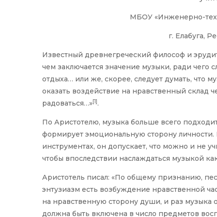
МБОУ «Инженерно-тех
г. Елабуга, 
Известный древнегреческий философ и эрудит 
чем заключается значение музыки, ради чего с
отдыха… или же, скорее, следует думать, что м
оказать воздействие на нравственный склад ч
[1]
радоваться…»
.
По Аристотелю, музыка больше всего подходит 
формирует эмоциональную сторону личности. 
инструментах, он допускает, что можно и не уч
чтобы впоследствии наслаждаться музыкой как
Аристотель писал: «По общему признанию, пе
энтузиазм есть возбуждение нравственной ча
на нравственную сторону души, и раз музыка о
должна быть включена в число предметов вос