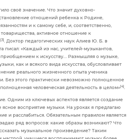
ило своё значение. Что значит духовно-
становление отношений ребенка к Родине,
язанностям и к самому себе, и, соответственно,
, товарищества, активное отношение к
[3]
м
. Доктор педагогических наук Алиев Ю. Б. в
а писал: «Каждый из нас, учителей-музыкантов,
– приобщением к искусству… Размышляя о музыке,
ыки, как и всякого вида искусства, обусловливает
нение реального жизненного опыта ученика
. Без этого практически невозможно полноценное
[4]
 полноценная человеческая деятельность в целом»
.
ие. Одним из ключевых аспектов является создание
 ясное восприятие музыки. На уроках я предлагаю
ние и расслабиться. Обязательным правилом является
адаю ряд вопросов: какие образы возникают? Что
ассказать музыкальное произведение? Таким
 настрой, учащиеся воспринимают музыку более