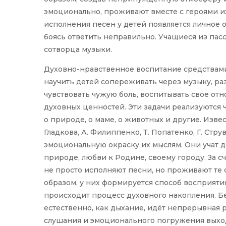
эмоционально, проживают вместе с героями их
исполнения песен у детей появляется личное 
боясь ответить неправильно. Учащиеся из па
сотворца музыки.
Духовно-нравственное воспитание средствами 
научить детей сопереживать через музыку, ра
чувствовать чужую боль, воспитывать свое о
духовных ценностей. Эти задачи реализуются
о природе, о маме, о животных и другие. Извес
Гладкова, А. Филиппенко, Т. Попатенко, Г. Стр
эмоциональную окраску их мыслям. Они учат д
природе, любви к Родине, своему городу. За 
не просто исполняют песни, но проживают те 
образом, у них формируется способ восприят
происходит процесс духовного накопления. Бе
естественно, как дыхание, идёт непрерывная 
слушания и эмоционального погружения выход