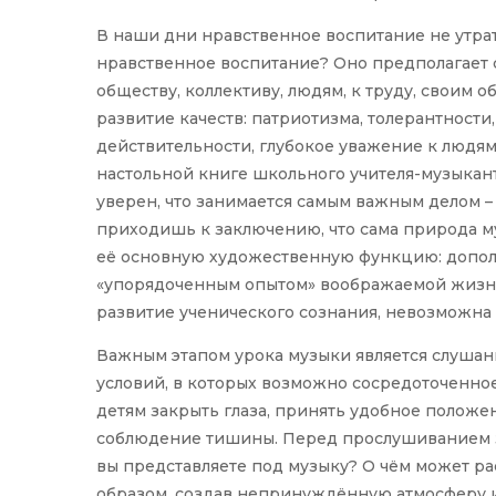
В наши дни нравственное воспитание не утрат
нравственное воспитание? Оно предполагает 
обществу, коллективу, людям, к труду, своим об
развитие качеств: патриотизма, толерантности
действительности, глубокое уважение к людя
настольной книге школьного учителя-музыкант
уверен, что занимается самым важным делом 
приходишь к заключению, что сама природа муз
её основную художественную функцию: допол
«упорядоченным опытом» воображаемой жизни
развитие ученического сознания, невозможна
Важным этапом урока музыки является слушан
условий, в которых возможно сосредоточенное
детям закрыть глаза, принять удобное положе
соблюдение тишины. Перед прослушиванием з
вы представляете под музыку? О чём может р
образом, создав непринуждённую атмосферу и