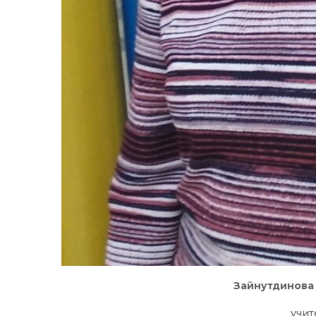
Зайнутдинова
учит