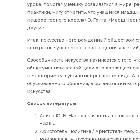
уроке, помогая ученику осваиваться в мире, 
практики, могу отметить, что учащихся младш
пещере горного короля» Э. Грига, «Марш Черно
другие.
Итак, искусство – это рожденный обществом 
конкретно чувственного воплощения явлений 
Своеобычность искусства начинается с того, 
общегуманистической цели оно воплощает со
неповторимом, субъективированном виде. А э
обусловленного общения, в организации котор
искусства.
Список литературы
Алиев Ю. Б. Настольная книга школьного у
– 336 с.
Аристотель Политика / Аристотель пер. c др
Романова А. А. Духовно-нравственное во