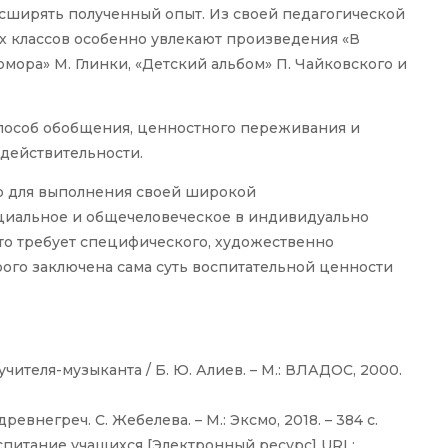
расширять полученный опыт. Из своей педагогической
их классов особенно увлекают произведения «В
мора» М. Глинки, «Детский альбом» П. Чайковского и
способ обобщения, ценностного переживания и
действительности.
что для выполнения своей широкой
циальное и общечеловеческое в индивидуально
то требует специфического, художественно
ого заключена сама суть воспитательной ценности
чителя-музыканта / Б. Ю. Алиев. – М.: ВЛАДОС, 2000.
евнегреч. С. Жебелева. – М.: Эксмо, 2018. – 384 с.
спитание учащихся [Электронный ресурс] URL: