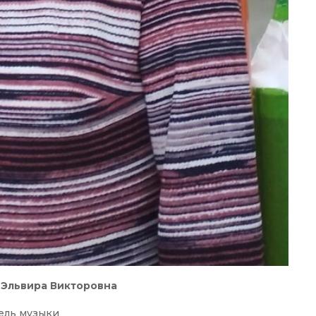
 Эльвира Викторовна
ель музыки