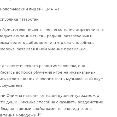
нологический лицей» ЕМР РТ
Республика Татарстан
Аристотель писал: «… не легко точно определить, в
ледует ею заниматься – ради ли развлечения и
узыка ведет к добродетели и что она способна…
еловека, развивая в нем умение правильно
для эстетического развития человека, она
Касаясь вопроса обучения игре на музыкальных
ить играть на них, а воспитывать музыкальный вкус,
 слушатель.
сни Олимпа наполняют наши души энтузиазмом, а
сти души… музыка способна оказывать воздействие
бладает такими свойствами, то, очевидно, она
[2]
питания молодёжи»
.