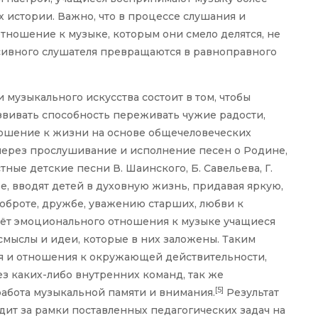
 истории. Важно, что в процессе слушания и
отношение к музыке, которым они смело делятся, не
ссивного слушателя превращаются в равноправного
музыкального искусства состоит в том, чтобы
звивать способность переживать чужие радости,
тношение к жизни на основе общечеловеческих
 через прослушивание и исполнение песен о Родине,
тные детские песни В. Шаинского, Б. Савельева, Г.
уве, вводят детей в духовную жизнь, придавая яркую,
оброте, дружбе, уважению старших, любви к
счёт эмоционального отношения к музыке учащиеся
смыслы и идеи, которые в них заложены. Таким
ия и отношения к окружающей действительности,
з каких-либо внутренних команд, так же
[5]
работа музыкальной памяти и внимания.
Результат
ит за рамки поставленных педагогических задач на