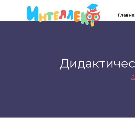
Главна
Дидактичес