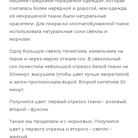
нашими предками «крашеной одежды», которая
считалась более нарядной и дорогой, чем одежда
из некрашеной ткани, были натуральные
красители. Для покраски хлопчатобумажной ткани
использовала натуральные соки свёклы и
моркови.
Одну большую свёклу почистила, измельчила на
терке и через марлю отжала сок. В свекольный
сок поместила небольшой отрезок белой ткани на
30минут, высушила (чтобы цвет лучше закрепился)
и затем прополоскала водой. Второй кипятила 30
минут.
Получился цвет: первый отрезок ткани – розовый,
второй – фуксии.
Также мы проделали и с морковью. Получился
цвет у первого отрезка и второго – светло –
желтый.