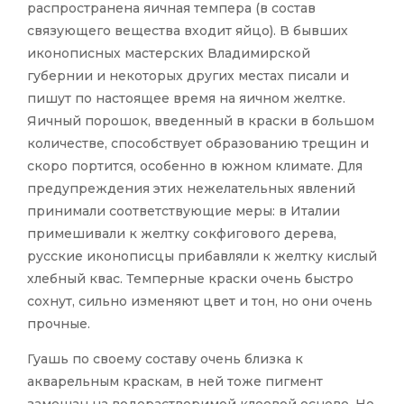
распространена яичная темпера (в состав
связующего вещества входит яйцо). В бывших
иконописных мастерских Владимирской
губернии и некоторых других местах писали и
пишут по настоящее время на яичном желтке.
Яичный порошок, введенный в краски в большом
количестве, способствует образованию трещин и
скоро портится, особенно в южном климате. Для
предупреждения этих нежелательных явлений
принимали соответствующие меры: в Италии
примешивали к желтку сокфигового дерева,
русские иконописцы прибавляли к желтку кислый
хлебный квас. Темперные краски очень быстро
сохнут, сильно изменяют цвет и тон, но они очень
прочные.
Гуашь по своему составу очень близка к
акварельным краскам, в ней тоже пигмент
замешан на водорастворимой клеевой основе. Но