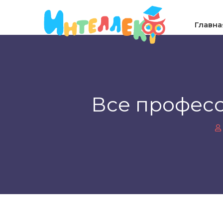
Главна
Все професс