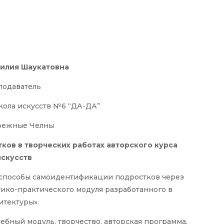
Лилия Шаукатовна
подаватель
ола искусств №6 “ДА-ДА”
ережные Челны
ков в творческих работах авторского курса
искусств
 способы самоидентификации подростков через
ико-практического модуля разработанного в
итектуры».
чебный модуль, творчество, авторская программа.