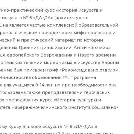
ико-практический курс «История искусств и
 искусств № 6 «ДА-ДА» (архитектурно-
. Она является частью комплексной образовательной
ронологическом порядке через мифотворчество и
ческий и практический материал по истории
тдельных Древних цивилизаций, Античного мира,
ья, европейского Возрождения и Нового времени.
ропейских течений модернизма в искусстве Европы
ограмме был присвоен гриф «Рекомендовано отделом
Министерства образования РТ. Программа
а для учащихся 8-14 лет, но при необходимости она
спользована также преподавателями творческих
ках преподавания курса «История культуры и
ьтета Набережночелнинского института социально-
му курсу в школе искусств № 6 «ДА-ДА» в