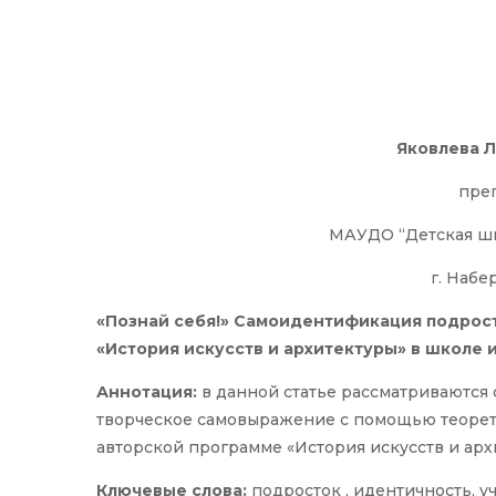
Яковлева 
пре
МАУДО “Детская шк
г. Наб
«Познай себя!» Самоидентификация подрост
«История искусств и архитектуры» в школе 
Аннотация:
в данной статье рассматриваются
творческое самовыражение с помощью теорет
авторской программе «История искусств и арх
Ключевые слова:
подросток , идентичность, у