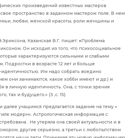
фических произведений известных мастеров
 свое пространство в заданном мастером поле. В нем
емьи, любви, женской красоты, роли женщины и
.Эриксона, Казанская В.Г. пишет:
«
Проблема
иксоном. Он исходил из того, что психосоциальное
которые характеризуются сильными и слабыми
. Подростки в возрасте 12 лет и больше
–идентичностью. Им надо собрать воедино
чем они занимаются, какое хобби имеют и др.) и
я в личную идентичность. Она, с точки зрения
 так и будущего.» (3 ,с. 15).
 далее учащимся предлагается задание на тему «
стиле модерн». Астрологическая информация с
требована . Не утеряла она своей актуальности и в
мором, другие серьезно, а третьи с любопытством
тносятся наши дети. Принимая эту новую информацию