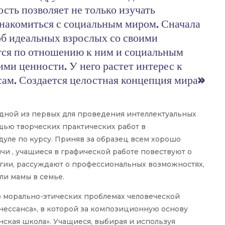
сть позволяет не только изучать
знакомиться с социальным миром. Сначала
об идеальных взрослых со своими
тся по отношению к ним и социальным
ми ценности. У него растет интерес к
сам. Создается целостная концепция мира
»
одной из первых для проведения интеллектуальных
щью творческих практических работ в
уле по курсу. Приняв за образец всем хорошо
и , учащиеся в графической работе повествуют о
огии, рассуждают о профессиональных возможностях,
ли мамы в семье.
 морально-этических проблемах человеческой
нессанса», в которой за композиционную основу
нская школа». Учащиеся, выбирая и используя