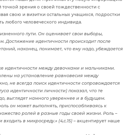
й точкой зрения о своей тождественности с
вая свою и визитки остальных учащихся, подростки
ть любого человеческого индивида.
жизненного пути. Он оценивает свои выборы,
ям. Достижение идентичности происходит после
етаний, наконец, понимает, что ему надо, убеждается
ке идентичности между девочками и мальчиками.
влены на установление равновесия между
но, не всегда поиск идентичности сопровождается
уса идентичности личности) показал, что те
адо, выглядят намного увереннее и в будущем.
роль он может выполнять, приспосабливаясь к
жество ролей в разные годы своей жизни. Роль –
ходить в микросреду.» (4,с.15)
–
акцентирует наше