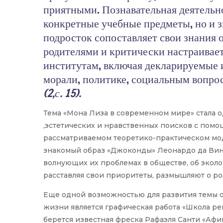
приятными. Познавательная деятельно
конкретные учебные предметы, но и 
подросток сопоставляет свои знания 
родителями и критически настраивае
институтам, включая декларируемые и
морали, политике, социальным вопро
(2,с. 15).
Тема «Мона Лиза в современном мире» стала 
,эстетических и нравственных поисков с помо
рассматриваемом теоретико-практическом мод
знакомый образ «Джоконды» Леонардо да Винч
волнующих их проблемах в обществе, об экол
расставляя свои приоритеты, размышляют о ро
Еще одной возможностью для развития темы о
жизни является графическая работа «Школа ре
берется известная фреска Рафаэля Санти «Афи