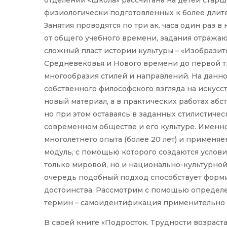
отделении «Школа» рассчитана на детей старше
физиологически подготовленных к более длит
Занятия проводятся по три ак. часа один раз в
от общего учебного времени, задания отражаю
сложный пласт истории культуры – «Изобразит
Средневековья и Нового времени до первой тр
многообразия стилей и направлений. На данн
собственного философского взгляда на искусст
новый материал, а в практических работах абс
но при этом оставаясь в заданных стилистиче
современном обществе и его культуре. Именно
многолетнего опыта (более 20 лет) и применя
модуль, с помощью которого создаются услови
только мировой, но и национально-культурной
очередь подобный подход способствует форми
достоинства. Рассмотрим с помощью определен
термин – самоидентификация применительно к
В своей книге «Подросток. Трудности возраст