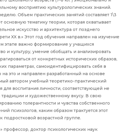
го школьного возраста (7-8 кл. ) эмоционально и
ельному восприятию культурологических знаний.
 неделю. Объем практических занятий составляет 1\3
т основную тематику теории, которая охватывает
ельное искусство и архитектура от позднего
ети XX в.» Этот год обучения направлен на изучение
ом этапе важно формирование у учащихся
во и культуру, умение обобщать и анализировать
трагироваться от конкретных исторических образов,
ских параметрах, самоидентифицировать себя в
 на это и направлен разработанный на основе
емый автором учебный теоретико-практический
я для воспитания личности, соответствующей не
 традиции и художественному вкусу. В свою
рованию толерантности и чувства собственного
ий психологов, каким образом трактуется этот
 подростковой возрастной группе.
а» профессор, доктор психологических наук