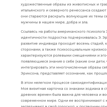
художественные образы из живописных и гра
итальянского и северного ренессанса создают
они стараются раскрыть волнующие их темы с
мужчины в нашем мире, добра и зла.
Ссылаясь на работы американского психолога Э
идентичности подростка подчеркивалась Э. Эр
развитие индивида проходит восемь стадий, 
сторонами, а также психосоциальным кризисом
характеризуются ролевыми смещениями и эго
появляющиеся знания о себе (какие они дети, 
интегрировать эти многочисленные образы себ
Эриксона, представляет осознание, как прошлого,
В этом нелегком процессе самоидентификации
Моя визитная карточка со знаками зодиака в 
древних времен была важна для человека и вос
современном мире. Одни ее воспринимают с ю
заглядывают в свой гороскоп, к последним о