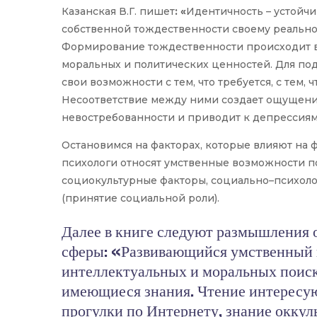
Казанская В.Г. пишет
: «
Идентичность – устойч
собственной тождественности своему реально
Формирование тождественности происходит в
моральных и политических ценностей. Для под
свои возможности с тем, что требуется, с тем,
Несоответствие между ними создает ощущение
невостребованности и приводит к депрессиям.»(
Остановимся на факторах, которые влияют на
психологи относят умственные возможности по
социокультурные факторы, социально–психол
(принятие социальной роли).
Далее в книге следуют размышления о
сферы: «Развивающийся умственный п
интеллектуальных и моральных поиск
имеющиеся знания. Чтение интересу
прогулки по Интернету, знание оккуль