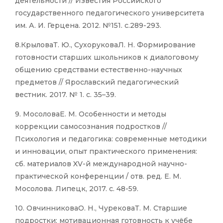
деятельности // Известия Российского
государственного педагогического университета
им. А. И. Герцена. 2012. №151. с.289-293.
8.КрыловаТ. Ю., СухоруковаЛ. Н. Формирование
готовности старших школьников к диалоговому
общению средствами естественно-научных
предметов // Ярославский педагогический
вестник. 2017. № 1. с. 35–39.
9. МосоловаЕ. М. Особенности и методы
коррекции самосознания подростков //
Психология и педагогика: современные методики
и инновации, опыт практического применения:
сб. материалов XV-й международной научно-
практической конференции / отв. ред. Е. М.
Мосолова. Липецк, 2017. с. 48-59.
10. ОвчинниковаО. Н., ЧурековаТ. М. Старшие
подростки: мотивационная готовность к учёбе