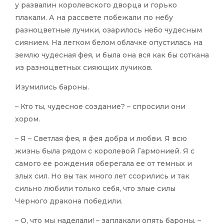
у развалин королевского дворца и горько
плакали. А на рассвете побежали по небу
разноцветные лучики, озарилось небо чудесным
сиянием. На легком белом облачке опустилась на
землю чудесная фея, и была она вся как бы соткана
из разноцветных сияющих лучиков.
Изумились бароны.
– Кто ты, чудесное создание? – спросили они
хором.
– Я – Светлая фея, я фея добра и любви. Я всю
жизнь была рядом с королевой Гармонией. Я с
самого ее рождения оберегала ее от темных и
злых сил. Но вы так много лет ссорились и так
сильно любили только себя, что злые силы
Черного дракона победили.
– О, что мы наделали! – заплакали опять бароны. –