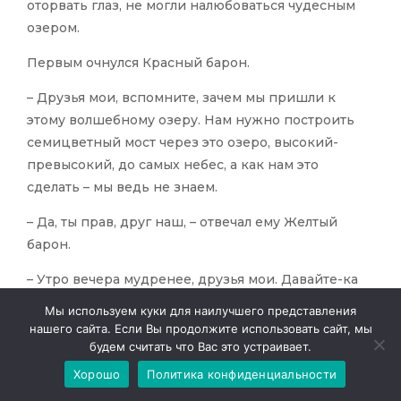
оторвать глаз, не могли налюбоваться чудесным
озером.
Первым очнулся Красный барон.
– Друзья мои, вспомните, зачем мы пришли к
этому волшебному озеру. Нам нужно построить
семицветный мост через это озеро, высокий-
превысокий, до самых небес, а как нам это
сделать – мы ведь не знаем.
– Да, ты прав, друг наш, – отвечал ему Желтый
барон.
– Утро вечера мудренее, друзья мои. Давайте-ка
переночуем у озера, а завтра утром будем решать,
Мы используем куки для наилучшего представления
что нам дальше делать, – предложил им Синий
нашего сайта. Если Вы продолжите использовать сайт, мы
барон.
будем считать что Вас это устраивает.
Хорошо
Политика конфиденциальности
Красный и Желтый бароны без споров