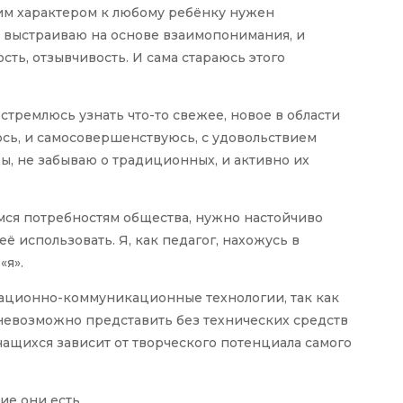
им характером к любому ребёнку нужен
 выстраиваю на основе взаимопонимания, и
ть, отзывчивость. И сама стараюсь этого
 стремлюсь узнать что-то свежее, новое в области
сь, и самосовершенствуюсь, с удовольствием
, не забываю о традиционных, и активно их
ся потребностям общества, нужно настойчиво
 использовать. Я, как педагог, нахожусь в
«я».
ационно-коммуникационные технологии, так как
невозможно представить без технических средств
чащихся зависит от творческого потенциала самого
ие они есть.