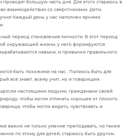
ни проводят большую часть дня. Для этого стараюсь в
 во взаимодействии со сверстниками. Дети,
кучно! Каждый день у нас наполнен яркими
и.
жный период становления личности. В этот период
 об окружающей жизни, у него формируются
 вырабатываются навыки, и привычки правильного
раются быть похожими на нас . Пытаюсь быть для
ый всё знает, всему учит, но и товарищем.
 выросли настоящими людьми, гражданами своей
роду; чтобы могли отличать хорошее от плохого;
товарища; чтобы могли видеть, чувствовать и
нике важно не только умение преподавать, но также
менно по этому для детей, стараюсь быть другом,