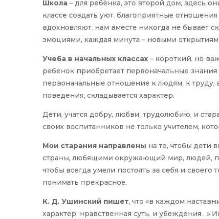
Школа
– для ребёнка, это второй дом, здесь о
классе создать уют, благоприятные отношения
вдохновляют, нам вместе никогда не бывает с
эмоциями, каждая минута – новыми открытиям
Учеба в начальных классах
– короткий, но ва
ребенок приобретает первоначальные знания
первоначальные отношение к людям, к труду,
поведения, складывается характер.
Дети, учатся добру, любви, трудолюбию, и ста
своих воспитанников не только учителем, котор
Мои старания направлены
на то, чтобы дети
страны, любящими окружающий мир, людей, при
чтобы всегда умели постоять за себя и своего 
понимать прекрасное.
К. Д. Ушинский пишет
, что «в каждом настав
характер, нравственная суть, и убеждения…».И