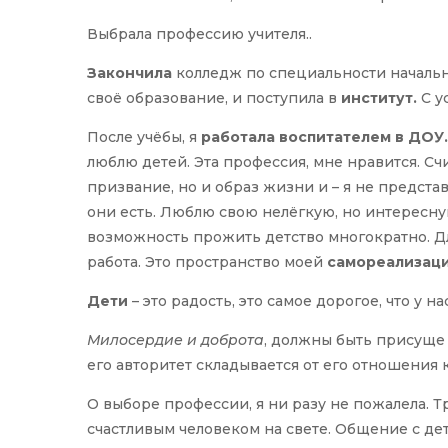
Выбрала профессию учителя..
Закончила
колледж по специальности начальн
своё образование, и поступила в
институт.
С у
После учёбы, я
работала воспитателем в ДОУ
люблю детей. Эта профессия, мне нравится. Сч
призвание, но и образ жизни и – я не предста
они есть. Люблю свою нелёгкую, но интересну
возможность прожить детство многократно. Дл
работа. Это пространство моей
самореализац
Дети
– это радость, это самое дорогое, что у нас
Милосердие и доброта
, должны быть присуще 
его авторитет складывается от его отношения 
О выборе профессии, я ни разу не пожалела. Т
счастливым человеком на свете. Общение с де