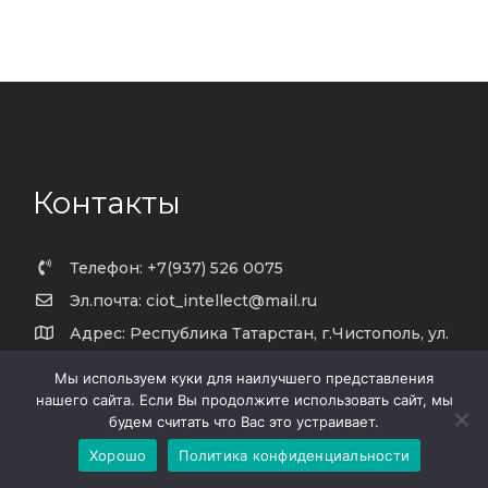
Контакты
Телефон: +7(937) 526 0075
Эл.почта: ciot_intellect@mail.ru
Адрес: Республика Татарстан, г.Чистополь, ул.
Ленина д.33Н-3, Офис 1
Мы используем куки для наилучшего представления
Рабочее время: 9:00 - 18:00 , ПН - ПТ
нашего сайта. Если Вы продолжите использовать сайт, мы
будем считать что Вас это устраивает.
Хорошо
Политика конфиденциальности