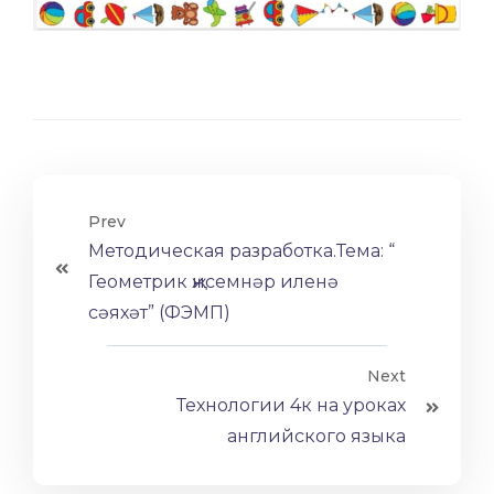
Prev
Методическая разработка.Тема: “
Геометрик җисемнәр иленә
сәяхәт” (ФЭМП)
Next
Технологии 4к на уроках
английского языка