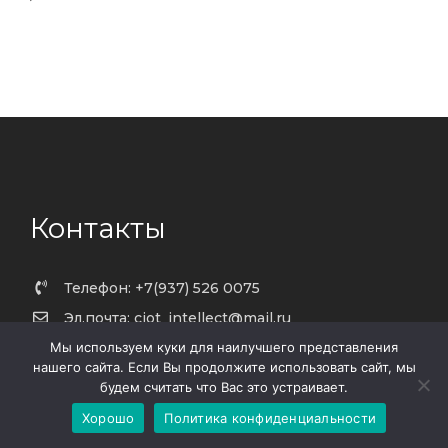
Контакты
Телефон: +7(937) 526 0075
Эл.почта: ciot_intellect@mail.ru
Мы используем куки для наилучшего представления
Адрес: Республика Татарстан, г.Чистополь, ул.
нашего сайта. Если Вы продолжите использовать сайт, мы
Ленина д.33Н-3, Офис 1
будем считать что Вас это устраивает.
Рабочее время: 9:00 - 18:00 , ПН - ПТ
Хорошо
Политика конфиденциальности