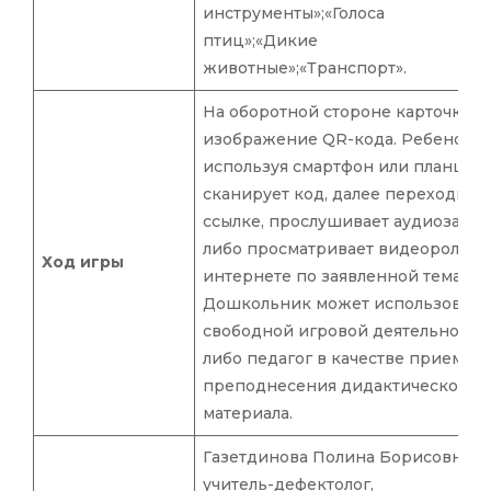
инструменты»;«Голоса
птиц»;«Дикие
животные»;«Транспорт».
На оборотной стороне карточки
изображение QR-кода. Ребенок,
используя смартфон или планшет,
сканирует код, далее переходит п
ссылке, прослушивает аудиозапи
либо просматривает видеоролик 
Ход игры
интернете по заявленной тематик
Дошкольник может использовать
свободной игровой деятельности
либо педагог в качестве приема
преподнесения дидактического
материала.
Газетдинова Полина Борисовна,
учитель-дефектолог,