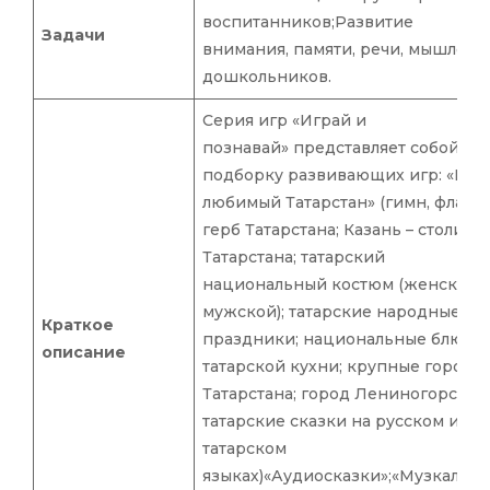
воспитанников;Развитие
Задачи
внимания, памяти, речи, мышлени
дошкольников.
Серия игр «Играй и
познавай» представляет собой
подборку развивающих игр: «Мой
любимый Татарстан» (гимн, флаг,
герб Татарстана; Казань – столица
Татарстана; татарский
национальный костюм (женский 
мужской); татарские народные
Краткое
праздники; национальные блюда
описание
татарской кухни; крупные города
Татарстана; город Лениногорск;
татарские сказки на русском и
татарском
языках)«Аудиосказки»;«Музкальн