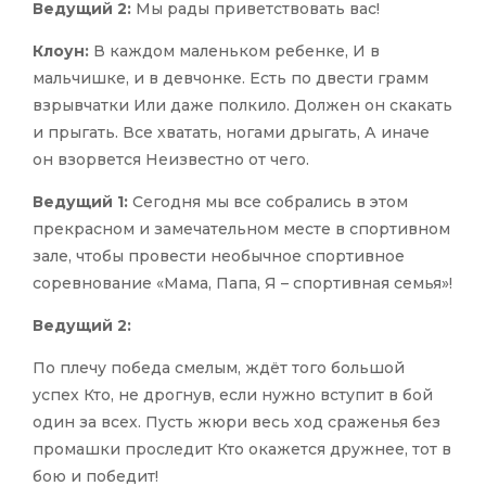
Ведущий 2:
Мы рады приветствовать вас!
Клоун:
В каждом маленьком ребенке, И в
мальчишке, и в девчонке. Есть по двести грамм
взрывчатки Или даже полкило. Должен он скакать
и прыгать. Все хватать, ногами дрыгать, А иначе
он взорвется Неизвестно от чего.
Ведущий 1:
Сегодня мы все собрались в этом
прекрасном и замечательном месте в спортивном
зале, чтобы провести необычное спортивное
соревнование «Мама, Папа, Я – спортивная семья»!
Ведущий 2:
По плечу победа смелым, ждёт того большой
успех
Кто, не дрогнув, если нужно вступит в бой
один за всех.
Пусть жюри весь ход сраженья без
промашки проследит
Кто окажется дружнее, тот в
бою и победит!