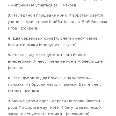
– нипочем Не угнаться за… (мячом).
3.
На ледяной площадке крик, К воротам рвется
ученик – Кричат все: Шайба! Клюшка! Бей! Веселая
игра… (хоккей).
4.
Два березовых коня По снегам несут меня.
Кони эти рыжи И зовут их …(лыжи).
5.
Кто на льду меня догонит? Мы бежим
вперегонки. А несут меня не кони, А блестящие …
(коньки).
6.
Взял дубовых два бруска, Два железных
полозка. На бруски набил я планки. Дайте снег.
Готовы …(санки).
7.
Ясным утром вдоль дороги На траве блестит
роса. По дороге едут ноги И бегут два колеса. У
загадки есть ответ. Это мой… (велосипед).