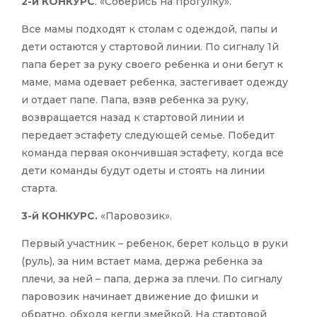
2-й КОНКУРС
. «Соберись на прогулку».
Все мамы подходят к столам с одеждой, папы и
дети остаются у стартовой линии. По сигналу 1й
папа берет за руку своего ребенка и они бегут к
маме, мама одевает ребенка, застегивает одежду
и отдает папе. Папа, взяв ребенка за руку,
возвращается назад к стартовой линии и
передает эстафету следующей семье. Победит
команда первая окончившая эстафету, когда все
дети команды будут одеты и стоять на линии
старта.
3-й КОНКУРС.
«Паровозик».
Первый участник – ребенок, берет кольцо в руки
(руль), за ним встает мама, держа ребенка за
плечи, за ней – папа, держа за плечи. По сигналу
паровозик начинает движение до фишки и
обратно, обходя кегли змейкой. На стартовой