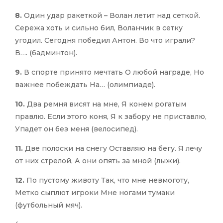
8.
Один удар ракеткой – Волан летит над сеткой.
Сережа хоть и сильно бил, Воланчик в сетку
угодил. Сегодня победил Антон. Во что играли?
В…. (бадминтон).
9.
В спорте принято мечтать О любой награде, Но
важнее побеждать На… (олимпиаде).
10.
Два ремня висят на мне, Я конем рогатым
правлю. Если этого коня, Я к забору не приставлю,
Упадет он без меня (велосипед).
11.
Две полоски на снегу Оставляю на бегу. Я лечу
от них стрелой, А они опять за мной (лыжи).
12.
По пустому животу Так, что мне невмоготу,
Метко сыплют игроки Мне ногами тумаки
(футбольный мяч).