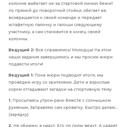
колонне выбегает из-за стартовой линии, бежит
по прямой до поворотной стойки, обегает ее,
возвращается к своей команде и передает
эстафетную палочку и галоши следующему
участнику, а сам становится в конец своей
колонны.
Ведущий 2:
Все справились! Молодцы! На этом
наши задания завершились и мы просим жюри
подвести итоги!
Ведущий 1:
Пока жюри подводит итоги, мы
проведем игру со зрителями. Дети и взрослые
хором отгадывают загадки на спортивную тему:
1.
Просыпаясь утром рано Вместе с солнышком
румяным, Заправляю сам кроватку, Быстро делаю…
(зарядку).
2.
Не обижен, а надут. Его по полю ведут. А ударят