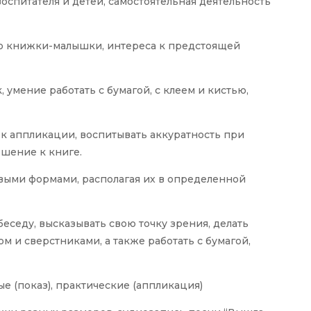
оспитателя и детей, самостоятельная деятельность
ю книжки-малышки, интереса к предстоящей
умение работать с бумагой, с клеем и кистью,
 к аппликации, воспитывать аккуратность при
шение к книге.
товыми формами, располагая их в определенной
еседу, высказывать свою точку зрения, делать
м и сверстниками, а также работать с бумагой,
ые (показ), практические (аппликация)