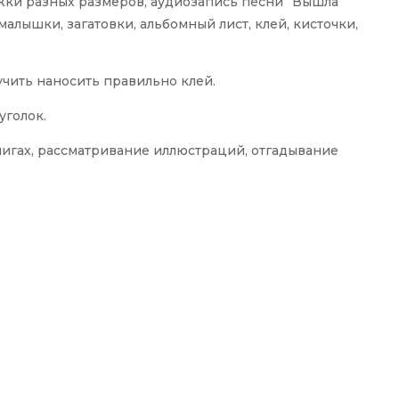
ижки разных размеров, аудиозапись песни “Вышла
алышки, загатовки, альбомный лист, клей, кисточки,
учить наносить правильно клей.
уголок.
нигах, рассматривание иллюстраций, отгадывание