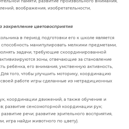
ительной памяти, развитие произвольного внимания,
лений, воображения, изобретательности,
на закрепление цветовосприятия
льника в период подготовки его к школе является
– способность манипулировать мелкими предметами,
ыполнять задачи, требующие скоординированной
, активизируются зоны, отвечающие за становление
ь ребёнка, его внимания, умственную активность,
 Для того, чтобы улучшить моторику, координацию
 своей работе игры сделанные из нетрадиционных
ук, координации движений, а также обучение и
ов; развитие сенсомоторной координации рук;
развитие речи; развитие зрительного восприятия,
и, игра найди животного по цвету).