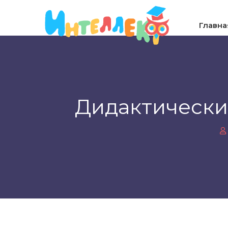
Главна
Дидактические