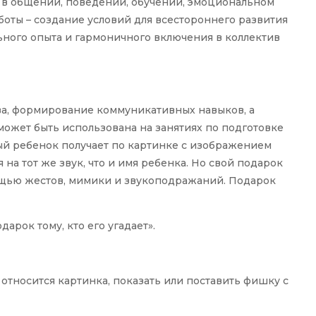
и в общении, поведении, обучении, эмоциональном
оты – создание условий для всестороннего развития
ьного опыта и гармоничного включения в коллектив
ва, формирование коммуникативных навыков, а
может быть использована на занятиях по подготовке
дый ребенок получает по картинке с изображением
на тот же звук, что и имя ребенка. Но свой подарок
мощью жестов, мимики и звукоподражаний. Подарок
дарок тому, кто его угадает».
относится картинка, показать или поставить фишку с