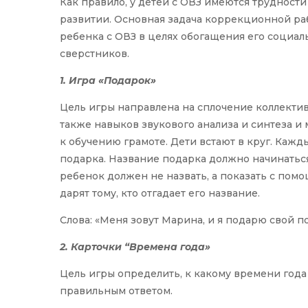
Как правило, у детей с ОВЗ имеются трудност
развитии. Основная задача коррекционной раб
ребенка с ОВЗ в целях обогащения его социал
сверстников.
1. Игра «Подарок»
Цель игры направлена на сплочение коллекти
также навыков звукового анализа и синтеза и 
к обучению грамоте. Дети встают в круг. Каж
подарка. Название подарка должно начинаться 
ребенок должен не назвать, а показать с по
дарят тому, кто отгадает его название.
Слова: «Меня зовут Марина, и я подарю свой по
2. Карточки “Времена года»
Цель игры определить, к какому времени года 
правильным ответом.⠀