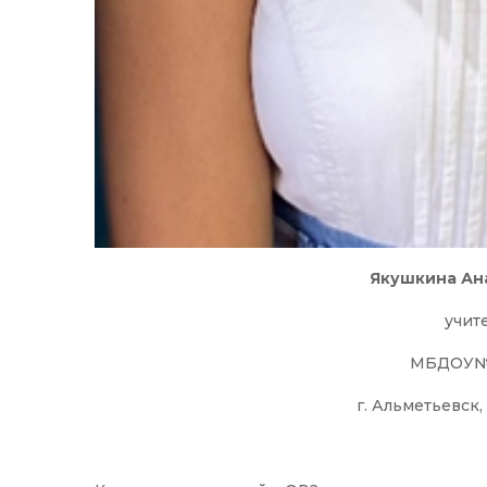
Якушкина Ан
учит
МБДОУ№ 
г. Альметьевск,