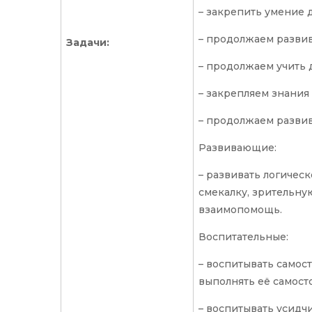
– закрепить умение 
– продолжаем развив
Задачи:
– продолжаем учить д
– закрепляем знания 
– продолжаем развив
Развивающие:
– развивать логичес
смекалку, зрительну
взаимопомощь.
Воспитательные:
– воспитывать самос
выполнять её самост
– воспитывать усидч