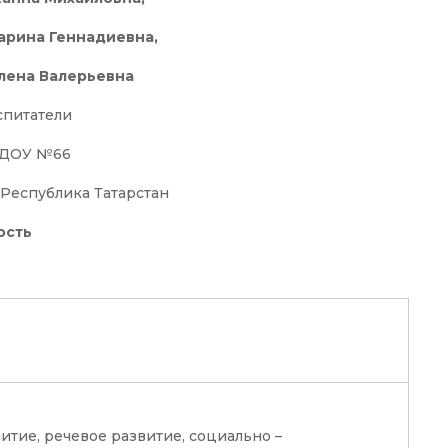
арина Геннадиевна,
Алена
Валерьевна
спитатели
ДОУ №66
 Республика Татарстан
ость
итие, речевое развитие, социально –