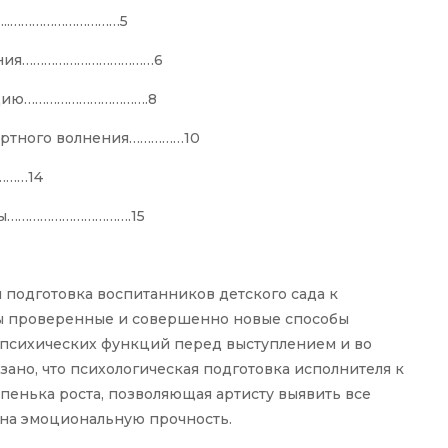
……..…………………………5
нения………………………………6
уацию…………………………….8
ертного волнения……………10
………14
уры…………………………….15
 подготовка воспитанников детского сада к
ы проверенные и совершенно новые способы
 психических функций перед выступлением и во
зано, что психологическая подготовка исполнителя к
пенька роста, позволяющая артисту выявить все
 на эмоциональную прочность.