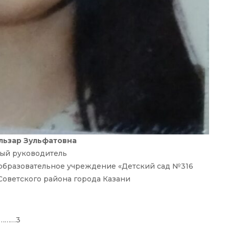
льзар Зульфатовна
ый руководитель
бразовательное учреждение «Детский сад №316
оветского района города Казани
………3