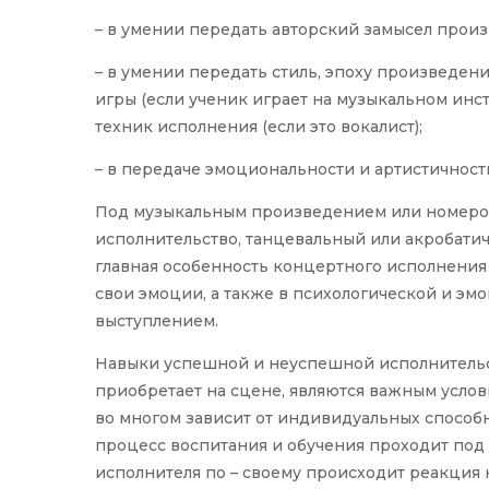
– в умении передать авторский замысел прои
– в умении передать стиль, эпоху произведе
игры (если ученик играет на музыкальном инс
техник исполнения (если это вокалист);
– в передаче эмоциональности и артистичност
Под музыкальным произведением или номером
исполнительство, танцевальный или акробати
главная особенность концертного исполнения 
свои эмоции, а также в психологической и э
выступлением.
Навыки успешной и неуспешной исполнительс
приобретает на сцене, являются важным услов
во многом зависит от индивидуальных способно
процесс воспитания и обучения проходит под
исполнителя по – своему происходит реакция 