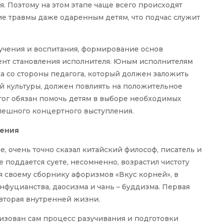
. Поэтому на этом этапе чаще всего происходят
ие травмы даже одаренным детям, что подчас служит
бучения и воспитания, формирование основ
ент становления исполнителя. Юным исполнителям
 со стороны педагога, который должен заложить
й культуры, должен повлиять на положительное
гог обязан помочь детям в выборе необходимых
пешного концертного выступления.
нения
е, очень точно сказал китайский философ, писатель и
не поддается суете, несомненно, возрастил чистоту
ря своему сборнику афоризмов «Вкус корней», в
нфуцианства, даосизма и чань – буддизма. Первая
 вторая внутренней жизни.
изован сам процесс разучивания и подготовки