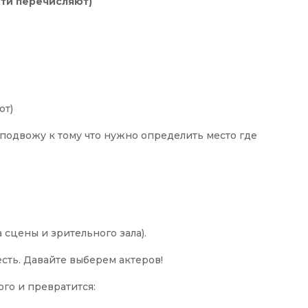
ети перечисляют)
ют)
 (подвожу к тому что нужно определить место где
 сцены и зрительного зала).
есть. Давайте выберем актеров!
того и превратится: