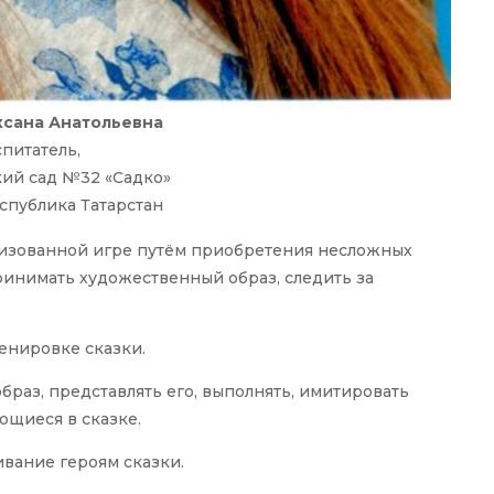
ксана Анатольевна
питатель,
ий сад №32 «Садко»
Республика Татарстан
лизованной игре путём приобретения несложных
ринимать художественный образ, следить за
ценировке сказки.
браз, представлять его, выполнять, имитировать
ющиеся в сказке.
ивание героям сказки.