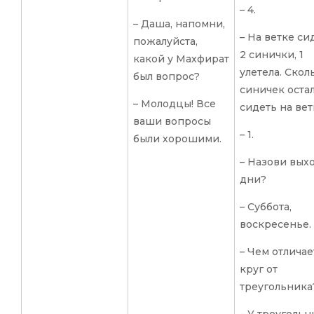
– 4.
– Даша, напомни,
– На ветке си
пожалуйста,
2 синички, 1
какой у Махфират
улетела. Скол
был вопрос?
синичек оста
– Молодцы! Все
сидеть на вет
ваши вопросы
– 1.
были хорошими.
– Назови вых
дни?
– Суббота,
воскресенье.
– Чем отличае
круг от
треугольника
– У треугольн