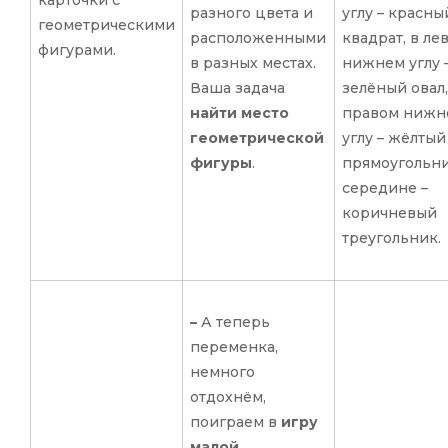
разного цвета и
углу – красны
геометрическими
расположенными
квадрат, в ле
фигурами.
в разных местах.
нижнем углу 
Ваша задача
зелёный овал,
найти место
правом нижн
геометрической
углу – жёлтый
фигуры
.
прямоугольни
середине –
коричневый
треугольник.
–
А теперь
переменка,
немного
отдохнём,
поиграем в
игру
малой