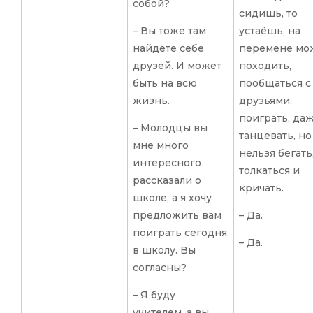
собой?
сидишь, то
– Вы тоже там
устаёшь, на
найдёте себе
перемене мо
друзей. И может
походить,
быть на всю
пообщаться с
жизнь.
друзьями,
поиграть, да
– Молодцы вы
танцевать, но
мне много
нельзя бегать
интересного
толкаться и
рассказали о
кричать.
школе, а я хочу
предложить вам
– Да.
поиграть сегодня
– Да.
в школу. Вы
согласны?
– Я буду
учителем, а вы