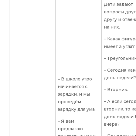
Дети задают
вопросы друг
другу и отве
на них.
– Какая фигур
имеет 3 угла?
– Треугольник
– Сегодня ка
день недели?
–
В школе утро
начинается с
– Вторник.
зарядки, и мы
– А если сего
проведём
вторник, то к
зарядку для ума.
день недели 
– Я вам
вчера?
предлагаю
– Понедельни