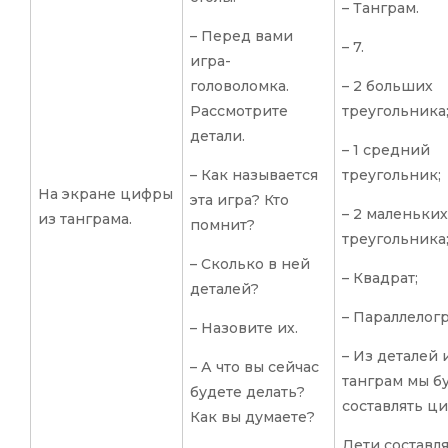
– Танграм.
– Перед вами
– 7.
игра-
головоломка.
– 2 больших
Рассмотрите
треугольника
детали.
– 1 средний
– Как называется
треугольник;
На экране цифры
эта игра? Кто
– 2 маленьких
из танграма.
помнит?
треугольника
– Сколько в ней
– Квадрат;
деталей?
– Параллелог
– Назовите их.
– Из деталей 
– А что вы сейчас
танграм мы б
будете делать?
составлять ц
Как вы думаете?
Дети составл