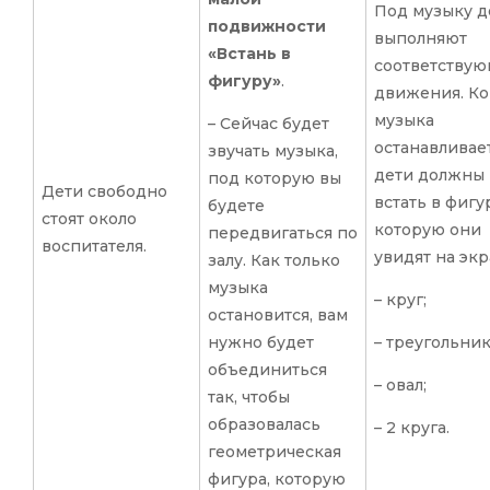
Под музыку д
подвижности
выполняют
«Встань в
соответству
фигуру»
.
движения. Ко
музыка
– Сейчас будет
останавливает
звучать музыка,
дети должны
под которую вы
Дети свободно
встать в фигу
будете
стоят около
которую они
передвигаться по
воспитателя.
увидят на экр
залу. Как только
музыка
– круг;
остановится, вам
нужно будет
– треугольник
объединиться
– овал;
так, чтобы
образовалась
– 2 круга.
геометрическая
фигура, которую