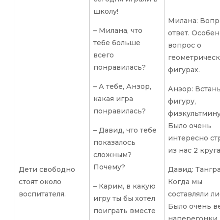
школу!
Милана: Вопр
– Милана, что
ответ. Особен
тебе больше
вопрос о
всего
геометричес
понравилась?
фигурах.
– А тебе, Анзор,
Анзор: Встань
какая игра
фигуру,
понравилась?
физкультмину
Было очень
– Давид, что тебе
интересно ст
показалось
из нас 2 круга
сложным?
Почему?
Дети свободно
Давид: Тангра
стоят около
Когда мы
– Карим, в какую
воспитателя.
составляли ли
игру ты бы хотел
Было очень в
поиграть вместе
наперегонки 