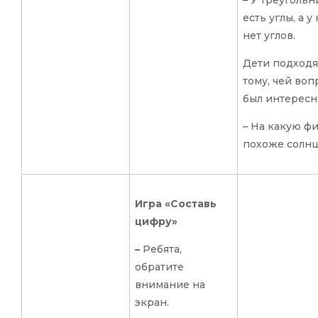
есть углы, а у
нет углов.
Дети подходя
тому, чей воп
был интересн
– На какую ф
похоже солн
Игра «Составь
цифру»
–
Ребята,
обратите
внимание на
экран.