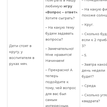
поиграть в нашу
любимую
игру
– На какую ф
«Вопрос – ответ»
.
похоже солн
Хотите сыграть?
– Круг.
– На какую тему
будем задавать
– Сколько буд
вопросы?
если к 2 при
Дети стоят в
3?
– Замечательно!
кругу, у
Мне нравится!
– 5.
воспитателя в
Начинаем!
руках мяч.
– Завтра како
– Прекрасно! А
день недели
теперь
будет?
подойдите к
– Среда.
тому, чей вопрос
для вас был
– Сколько угл
самым
квадрата?
интересным.