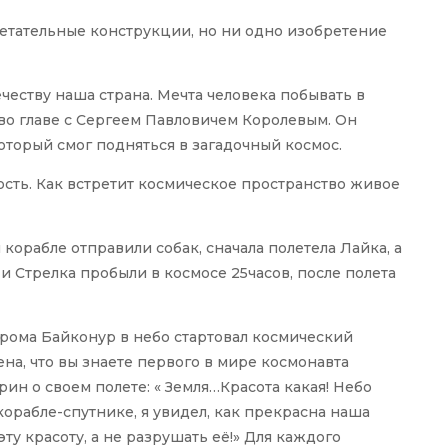
етательные конструкции, но ни одно изобретение
ечеству наша страна. Мечта человека побывать в
во главе с Сергеем Павловичем Королевым. Он
оторый смог подняться в загадочный космос.
ость. Как встретит космическое пространство живое
корабле отправили собак, сначала полетела Лайка, а
 и Стрелка пробыли в космосе 25часов, после полета
одрома Байконур в небо стартовал космический
ена, что вы знаете первого в мире космонавта
рин о своем полете: « Земля…Красота какая! Небо
корабле-спутнике, я увидел, как прекрасна наша
ту красоту, а не разрушать её!» Для каждого