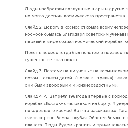
Люди изобретали воздушные шары и другие л
не могло достичь космического пространства.
Слайд 2. Дорогу в космос открыла всему челов
космосе сбылась благодаря советским ученым 
первый в мире создал космический корабль, к
Полет в космос тогда был полетом в неизвестн
существо не знал никто.
Слайд 3. Поэтому наши ученые на космическом 
потом…. ответы детей…(Белка и Стрелка) Белка
они были здоровыми и жизнерадостными.
Слайд 4. А 12апреля 1961года впервые с косм
корабль «Восток» с человеком на борту. Я увер
покорившего космос! Вот что рассказывал Гага
очень черное. Земля голубая. Облетев
Землю
в 
планета. Люди, будем хранить и приумножать э