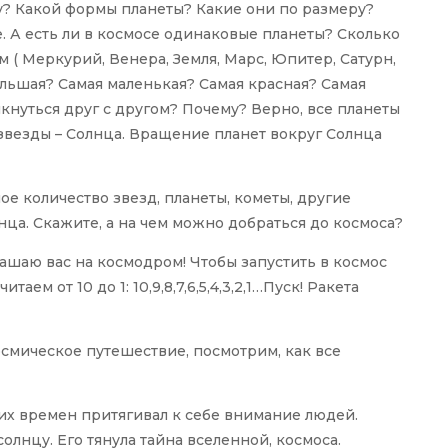
? Какой формы планеты? Какие они по размеру?
. А есть ли в космосе одинаковые планеты? Сколько
м ( Меркурий, Венера, Земля, Марс, Юпитер, Сатурн,
большая? Самая маленькая? Самая красная? Самая
лкнуться друг с другом? Почему? Верно, все планеты
звезды – Солнца. Вращение планет вокруг Солнца
ое количество звезд, планеты, кометы, другие
нца. Скажите, а на чем можно добраться до космоса?
лашаю вас на космодром! Чтобы запустить в космос
ем от 10 до 1: 10,9,8,7,6,5,4,3,2,1…Пуск! Ракета
смическое путешествие, посмотрим, как все
них времен притягивал к себе внимание людей.
солнцу. Его тянула тайна вселенной, космоса.