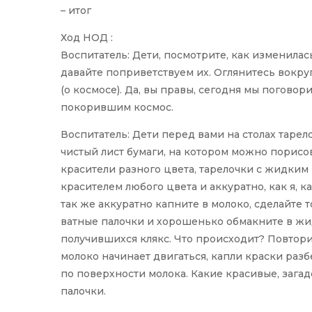
– итог
Ход НОД :
Воспитатель: Дети, посмотрите, как изменилас
давайте поприветствуем их. Оглянитесь вокруг
(о космосе). Да, вы правы, сегодня мы погово
покорившим космос.
Воспитатель: Дети перед вами на столах тарело
чистый лист бумаги, на котором можно порисо
красители разного цвета, тарелочки с жидким
красителем любого цвета и аккуратно, как я, к
так же аккуратно капните в молоко, сделайте т
ватные палочки и хорошенько обмакните в жид
получившихся клякс. Что происходит? Повтори
молоко начинает двигаться, капли краски разб
по поверхности молока. Какие красивые, зага
палочки.