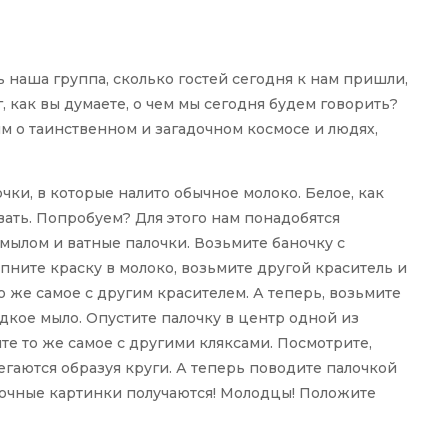
ь наша группа, сколько гостей сегодня к нам пришли,
, как вы думаете, о чем мы сегодня будем говорить?
рим о таинственном и загадочном космосе и людях,
чки, в которые налито обычное молоко. Белое, как
вать. Попробуем? Для этого нам понадобятся
 мылом и ватные палочки. Возьмите баночку с
апните краску в молоко, возьмите другой краситель и
о же самое с другим красителем. А теперь, возьмите
кое мыло. Опустите палочку в центр одной из
те то же самое с другими кляксами. Посмотрите,
егаются образуя круги. А теперь поводите палочкой
дочные картинки получаются! Молодцы! Положите