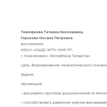
Тимофеева Татьяна Николаевна,
Горохова Оксана Петровна
воспитатели
МБОУ «НШДС №71» НМР РТ,
г. Нижнекамск, Республика Татарстан
Цель: Формирование патриотического сознания
Задачи:
обучающие:
– расширять кругозор дошкольников по лексич
– способствовать развитию умения высказыва