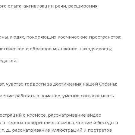
ного опыта, активизации речи, расширения
темы, людях, покоряющих космические пространства;
 логическое и образное мышление, находчивость;
едагога;
т, чувство гордости за достижения нашей Страны;
мение работать в команде, умение согласовывать
юстраций о космосе, рассматривание видео
 о первых покорителях космоса, чтение и беседы о
 т. д., рассматривание иллюстраций и портретов