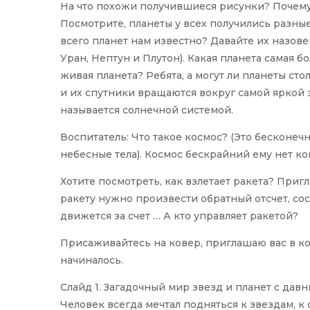
На что похожи получившиеся рисунки? Почему
Посмотрите, планеты у всех получились разные
всего планет нам известно? Давайте их назове
Уран, Нептун и Плутон). Какая планета самая 
живая планета? Ребята, а могут ли планеты сто
и их спутники вращаются вокруг самой яркой 
называется солнечной системой.
Воспитатель: Что такое космос? (Это бесконечн
небесные тела). Космос бескрайний ему нет ко
Хотите посмотреть, как взлетает ракета? Приг
ракету нужно произвести обратный отсчет, сосчита
движется за счет … А кто управляет ракетой?
Присаживайтесь на ковер, приглашаю вас в ко
начиналось.
Слайд 1. Загадочный мир звезд и планет с дав
Человек всегда мечтал подняться к звездам, к 