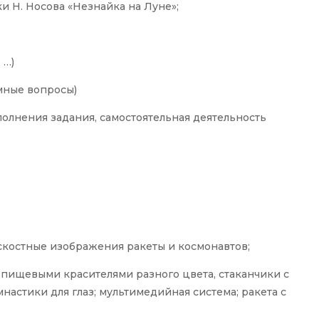
ки Н. Носова «Незнайка на Луне»;
 …)
емные вопросы)
полнения задания, самостоятельная деятельность
оскостные изображения ракеты и космонавтов;
 пищевыми красителями разного цвета, стаканчики с
астики для глаз; мультимедийная система; ракета с